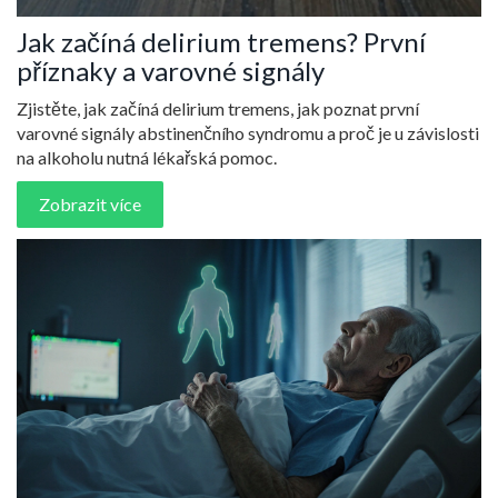
Jak začíná delirium tremens? První
příznaky a varovné signály
Zjistěte, jak začíná delirium tremens, jak poznat první
varovné signály abstinenčního syndromu a proč je u závislosti
na alkoholu nutná lékařská pomoc.
Zobrazit více