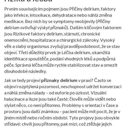
Prvním souvisejícím pojmem jsou
Příčiny delirium
,
faktory
jako infekce, intoxikace, dehydratace nebo náhlá změna
medikace
. Bez nich by se symptomy neobjevily (
Příčiny
delirium ovlivňují výskyt příznaků
). Dalším klíčovým faktorem
jsou
Rizikové faktory delirium
,
stárnutí, chronické
onemocnění, hospitalizace a chirurgické zákroky
. Vysoký
věk a slabý organismus zvyšují pravděpodobnost, že se stav
objeví. Třetí důležitý prvek je
Léčba delirium
,
okamžitá
identifikace spouštěče, podání vhodných léků a podpůrná
péče
. Správná léčba může rychle stabilizovat stav a omezit
dlouhodobé následky.
Jak se tedy projeví
příznaky delirium
v praxi? Často se
objeví rozptýlená pozornost, neschopnost udržet konverzaci
a náhlá změna nálady – od euforie po úzkost. Vizuální
halucinace a iluze jsou také časté; člověk může vidět nebo
slyšet něco, co není přítomno. Problémy s orientací v čase a
prostoru jsou další známkou – pacient může mít pocit, že je v
jiném místě nebo ročním období. Tyto projevy jsou obvykle
střídavé: chvíli jsou přítomny, pak mizí, což ztěžuje jejich