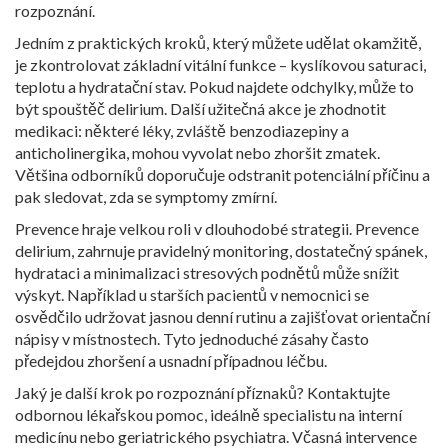
rozpoznání.
Jedním z praktických kroků, který můžete udělat okamžitě,
je zkontrolovat základní vitální funkce – kyslíkovou saturaci,
teplotu a hydratační stav. Pokud najdete odchylky, může to
být spouštěč delirium. Další užitečná akce je zhodnotit
medikaci: některé léky, zvláště benzodiazepiny a
anticholinergika, mohou vyvolat nebo zhoršit zmatek.
Většina odborníků doporučuje odstranit potenciální příčinu a
pak sledovat, zda se symptomy zmírní.
Prevence hraje velkou roli v dlouhodobé strategii.
Prevence
delirium
,
zahrnuje pravidelný monitoring, dostatečný spánek,
hydrataci a minimalizaci stresových podnětů
může snížit
výskyt. Například u starších pacientů v nemocnici se
osvědčilo udržovat jasnou denní rutinu a zajišťovat orientační
nápisy v místnostech. Tyto jednoduché zásahy často
předejdou zhoršení a usnadní případnou léčbu.
Jaký je další krok po rozpoznání příznaků? Kontaktujte
odbornou lékařskou pomoc, ideálně specialistu na interní
medicínu nebo geriatrického psychiatra. Včasná intervence