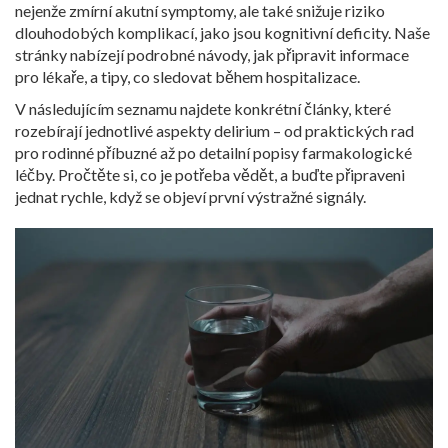
nejenže zmírní akutní symptomy, ale také snižuje riziko
dlouhodobých komplikací, jako jsou kognitivní deficity. Naše
stránky nabízejí podrobné návody, jak připravit informace
pro lékaře, a tipy, co sledovat během hospitalizace.
V následujícím seznamu najdete konkrétní články, které
rozebírají jednotlivé aspekty delirium – od praktických rad
pro rodinné příbuzné až po detailní popisy farmakologické
léčby. Pročtěte si, co je potřeba vědět, a buďte připraveni
jednat rychle, když se objeví první výstražné signály.