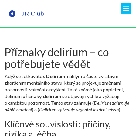
Příznaky delirium – co
potřebujete vědět
Když se setkáváte s
Delirium
,
náhlým a často zvratným
zhoršením mentálního stavu, který se projevuje změnami
pozornosti, vnímání a myšlení
. Také známé jako
popletení
,
delirium
příznaky delirium
se objevují rychle a vyžadují
okamžitou pozornost. Tento stav zahrnuje (
Delirium zahrnuje
náhlé zmatení
) a (
Delirium vyžaduje urgentní lekární zásah
).
Klíčové souvislosti: příčiny,
rizika a léčba