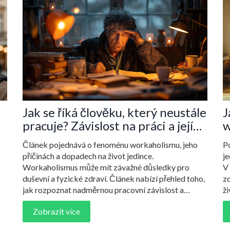
Jak se říká člověku, který neustále
J
pracuje? Závislost na práci a její
w
důsledky
p
Článek pojednává o fenoménu workaholismu, jeho
P
příčinách a dopadech na život jedince.
je
Workaholismus může mít závažné důsledky pro
V 
duševní a fyzické zdraví. Článek nabízí přehled toho,
z
jak rozpoznat nadměrnou pracovní závislost a
ži
poskytuje rady pro nalezení rovnováhy mezi prací a
t
Zobrazit více
osobním životem. Začleněny jsou i tipy od odborníků
r
a strategie, jak se vyhnout vyhoření.