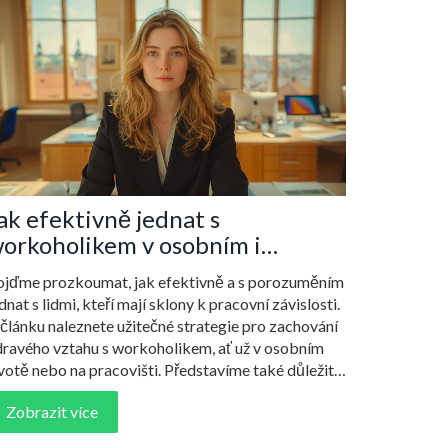
ak efektivně jednat s
orkoholikem v osobním i
racovním životě
ojďme prozkoumat, jak efektivně a s porozuměním
dnat s lidmi, kteří mají sklony k pracovní závislosti.
článku naleznete užitečné strategie pro zachování
dravého vztahu s workoholikem, ať už v osobním
votě nebo na pracovišti. Představíme také důležité
ipy, jak pomoci těmto jedincům dosáhnout lepší
Zobrazit více
ovnováhy mezi prací a osobním životem.