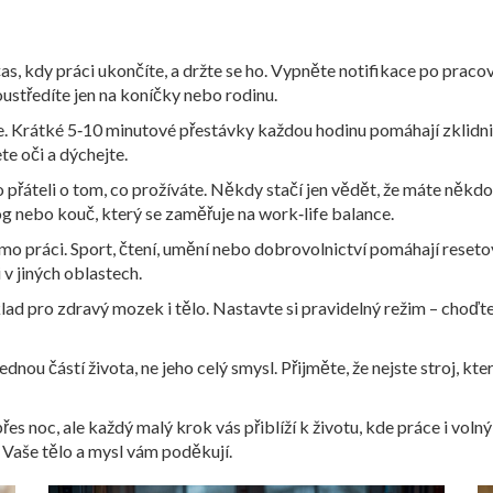
as, kdy práci ukončíte, a držte se ho. Vypněte notifikace po pracovn
oustředíte jen na koníčky nebo rodinu.
. Krátké 5‑10 minutové přestávky každou hodinu pomáhají zklidnit 
te oči a dýchejte.
přáteli o tom, co prožíváte. Někdy stačí jen vědět, že máte někdo, 
g nebo kouč, který se zaměřuje na work‑life balance.
mo práci. Sport, čtení, umění nebo dobrovolnictví pomáhají resetov
 v jiných oblastech.
d pro zdravý mozek i tělo. Nastavte si pravidelný režim – choďte 
dnou částí života, ne jeho celý smysl. Přijměte, že nejste stroj, kt
přes noc, ale každý malý krok vás přiblíží k životu, kde práce i vol
 Vaše tělo a mysl vám poděkují.