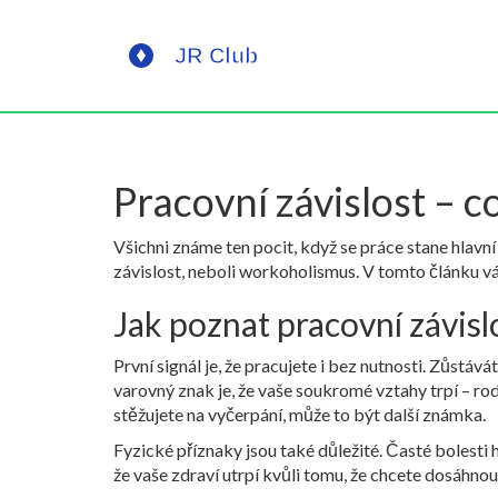
Pracovní závislost – co
Všichni známe ten pocit, když se práce stane hlavní
závislost, neboli workoholismus. V tomto článku vám
Jak poznat pracovní závisl
První signál je, že pracujete i bez nutnosti. Zůstáv
varovný znak je, že vaše soukromé vztahy trpí – rodi
stěžujete na vyčerpání, může to být další známka.
Fyzické příznaky jsou také důležité. Časté bolesti h
že vaše zdraví utrpí kvůli tomu, že chcete dosáhno