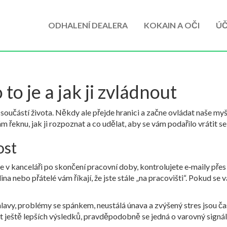
ODHALENÍ DEALERA
KOKAIN A OČI
ÚČ
 to je a jak ji zvládnout
 součástí života. Někdy ale přejde hranici a začne ovládat naše myš
 řeknu, jak ji rozpoznat a co udělat, aby se vám podařilo vrátit s
ost
áte v kanceláři po skončení pracovní doby, kontrolujete e‑maily přes 
na nebo přátelé vám říkají, že jste stále „na pracovišti“. Pokud se 
lavy, problémy se spánkem, neustálá únava a zvýšený stres jsou čast
ut ještě lepších výsledků, pravděpodobně se jedná o varovný signál