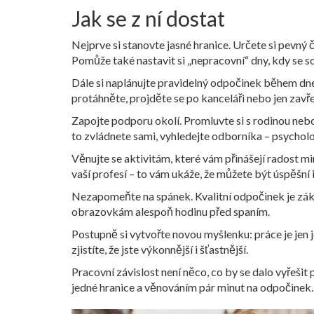
Jak se z ní dostat
Nejprve si stanovte jasné hranice. Určete si pevný č
Pomůže také nastavit si „nepracovní“ dny, kdy se s
Dále si naplánujte pravidelný odpočinek během dne
protáhněte, projděte se po kanceláři nebo jen zavře
Zapojte podporu okolí. Promluvte si s rodinou nebo 
to zvládnete sami, vyhledejte odborníka – psycholo
Věnujte se aktivitám, které vám přinášejí radost mi
vaší profesí – to vám ukáže, že můžete být úspěšní i
Nezapomeňte na spánek. Kvalitní odpočinek je zákla
obrazovkám alespoň hodinu před spaním.
Postupně si vytvořte novou myšlenku: práce je jen je
zjistíte, že jste výkonnější i šťastnější.
Pracovní závislost není něco, co by se dalo vyřešit 
jedné hranice a věnováním pár minut na odpočinek.