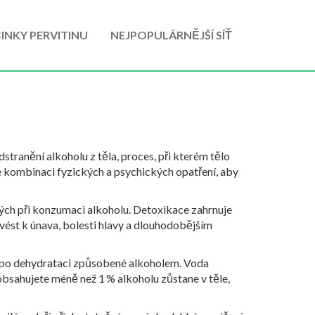
INKY PERVITINU
NEJPOPULÁRNĚJŠÍ SÍŤ
dstranění alkoholu z těla
,
proces, při kterém tělo
e kombinaci fyzických a psychických opatření, aby
lých při konzumaci alkoholu
. Detoxikace zahrnuje
 vést k únava, bolesti hlavy a dlouhodobějším
u po dehydrataci způsobené alkoholem
. Voda
, obsahujete méně než 1 % alkoholu zůstane v těle,