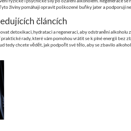
ení fyzické i psychické síly po ozáření alkoholem
. Regenerace se 
Tyto živiny pomáhají opravit poškozené buňky jater a podporují ne
edujících článcích
novat detoxikaci, hydrataci a regeneraci, aby
odstranění alkoholu z
alší praktické rady, které vám pomohou vrátit se k plné energii be
okud tedy chcete vědět, jak podpořit své tělo, aby se zbavilo alkoho