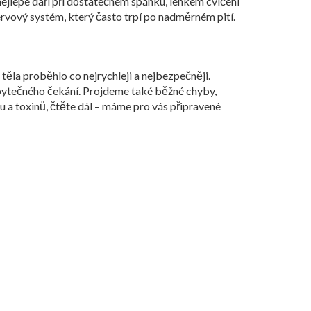
nejlépe daří při dostatečném spánku, lehkém cvičení
rvový systém, který často trpí po nadměrném pití.
 těla
proběhlo co nejrychleji a nejbezpečněji.
z zbytečného čekání. Projdeme také běžné chyby,
lu a toxinů, čtěte dál – máme pro vás připravené