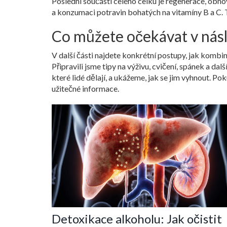
Poslední součástí celého celku je
regenerace
,
obnov
a konzumaci potravin bohatých na vitamíny B a C. 
Co můžete očekávat v násl
V další části najdete konkrétní postupy, jak kombi
Připravili jsme tipy na výživu, cvičení, spánek a d
které lidé dělají, a ukážeme, jak se jim vyhnout. P
užitečné informace.
Detoxikace alkoholu: Jak očistit