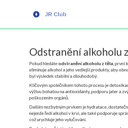
Odstranění alkoholu z
Pokud hledáte
odstranění alkoholu z těla
, první
eliminuje alkohol a jeho vedlejší produkty, aby ob
byl výsledek stabilní a dlouhodobý.
Klíčovým společníkem tohoto procesu je
detoxika
výživu bohatou na antioxidanty, podporu jater a zvý
poškozením orgánů.
Dalším nezbytným prvkem je
hydratace
,
dostatečn
nejenže ředí alkohol v krvi, ale také podporuje sprá
což urychluje jeho vylučování.