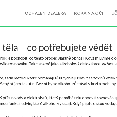
ODHALENÍ DEALERA
KOKAIN A OČI
ÚČ
 těla – co potřebujete vědět
 krok je pochopit, co tento proces vlastně obnáší. Když mluvíme o
o
novilo rovnováhu
. Také známé jako
alkoholová detoxikace
, vyžaduj
ce
,
sada metod, které pomáhají tělu rychleji zbavit se toxinů vznik
šený příjem tekutin. Bez ní by se alkohol zůstával v krvi a mohl by
ý přísun vody a elektrolytů, který pomáhá tělu obnovit rovnováh
vnou funkci ledvin, které alkohol vylučují. Když pijete čistou vodu