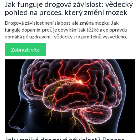
Jak funguje drogová závislost: vědecký
pohled na proces, který změní mozek
Drogová závislost není slabost, ale změna mozku. Jak
funguje dopamin, proč je odvykání tak těžké a co opravdu
pomáhá při uzdravení - vědecky srozumitelně vysvětleno.
Zobrazit více
Jak vzniká drogová závislost? Proces,