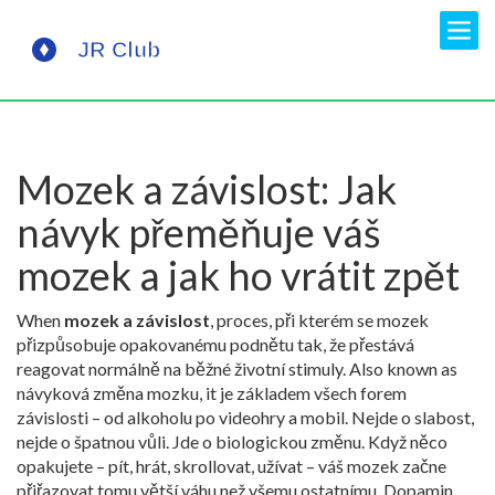
Mozek a závislost: Jak
návyk přeměňuje váš
mozek a jak ho vrátit zpět
When
mozek a závislost
,
proces, při kterém se mozek
přizpůsobuje opakovanému podnětu tak, že přestává
reagovat normálně na běžné životní stimuly
. Also known as
návyková změna mozku
, it
je základem všech forem
závislosti – od alkoholu po videohry a mobil
.
Nejde o slabost,
nejde o špatnou vůli. Jde o biologickou změnu. Když něco
opakujete – pít, hrát, skrollovat, užívat – váš mozek začne
přiřazovat tomu větší váhu než všemu ostatnímu. Dopamin,