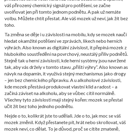
váš přirozený chemický signál pro potěšení, se začne
uvolňovat jen při tomto jednom podnětu. A pak už nemáte
volbu. Můžete chtít přestat. Ale váš mozek už neví, jak žít bez
toho.
Ta změna se děje i u
závislosti na mobilu
,
kdy se mozek naučí
hledat okamžité potěšení ve zprávách, likech nebo herních
výhrách
. Also known as
digitální závislost
, it
přepíná mozek z
hlubokého soustředění na povrchový, neustálý příliv podnětů
.
Stejně tak u
herní závislosti
,
kde herní systémy jsou navržené
tak, aby vás držely v tomto stavu „příští výhry“
. Also known as
návyk na dopamin
, it
využívá stejný mechanismus jako drogy
– jen bez chemického přípravku
.
A u
alkoholové závislosti
,
kde mozek přestává produkovat vlastní klid a radost – a
začíná záviset na alkoholu, aby se vůbec cítil normálně
.
Všechny tyto závislosti mají stejný kořen: mozek se přestal
učit žít bez toho jednoho podnětu.
Nejde o to, kolikrát jste to udělali. Jde o to, jak moc se váš
mozek změnil. Když přestanete pít, hrát nebo skrollovat, váš
mozek neví, co dělat. To je důvod, proč se cítíte zmateně,