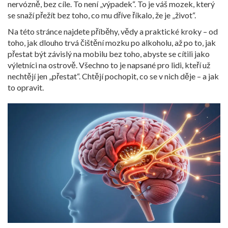
nervózně, bez cíle. To není „výpadek“. To je váš mozek, který
se snaží přežít bez toho, co mu dříve říkalo, že je „život“.
Na této stránce najdete příběhy, vědy a praktické kroky – od
toho, jak dlouho trvá čištění mozku po alkoholu, až po to, jak
přestat být závislý na mobilu bez toho, abyste se cítili jako
výletníci na ostrově. Všechno to je napsané pro lidi, kteří už
nechtějí jen „přestat“. Chtějí pochopit, co se v nich děje – a jak
to opravit.