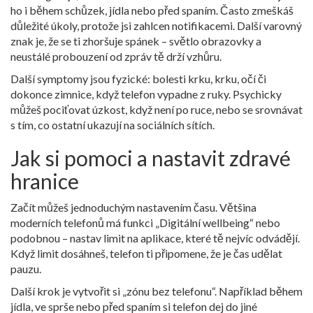
ho i během schůzek, jídla nebo před spaním. Často zmeškáš
důležité úkoly, protože jsi zahlcen notifikacemi. Další varovný
znak je, že se ti zhoršuje spánek – světlo obrazovky a
neustálé probouzení od zpráv tě drží vzhůru.
Další symptomy jsou fyzické: bolesti krku, krku, očí či
dokonce zimnice, když telefon vypadne z ruky. Psychicky
můžeš pociťovat úzkost, když není po ruce, nebo se srovnávat
s tím, co ostatní ukazují na sociálních sítích.
Jak si pomoci a nastavit zdravé
hranice
Začít můžeš jednoduchým nastavením času. Většina
moderních telefonů má funkci „Digitální wellbeing“ nebo
podobnou – nastav limit na aplikace, které tě nejvíc odvádějí.
Když limit dosáhneš, telefon ti připomene, že je čas udělat
pauzu.
Další krok je vytvořit si „zónu bez telefonu“. Například během
jídla, ve sprše nebo před spaním si telefon dej do jiné