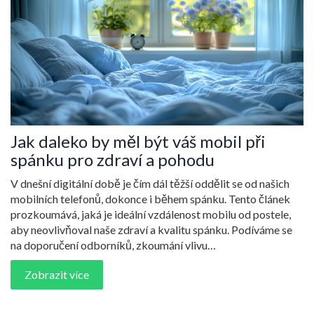
Jak daleko by měl být váš mobil při
spánku pro zdraví a pohodu
V dnešní digitální době je čím dál těžší oddělit se od našich
mobilních telefonů, dokonce i během spánku. Tento článek
prozkoumává, jaká je ideální vzdálenost mobilu od postele,
aby neovlivňoval naše zdraví a kvalitu spánku. Podíváme se
na doporučení odborníků, zkoumání vlivu
elektromagnetického záření a poskytneme tipy, jak zlepšit
Zobrazit více
spánkovou hygienu v souvislosti s používáním mobilů.