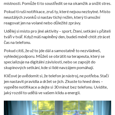
místnosti. Pomůže ti to soustředit se na okamžik a snížit stres.
Pokud ti ruší notifikace, zruš ty, které nejsou nezbytné. Místo
neustálých zvonků si nastav tichý režim, který ti umožní
reagovat jen na volané nebo důležité zprávy.
Udělej si místo pro jiné aktivity – sport, čtení, setkání s přáteli
tváří v tvář. Když máš naplněný den, budeš méně chtít ztrácet
čas na telefonu.
Pokud cítíš, že už to jde dál a samostatně to nezvládneš,
vyhledej podporu. Můžeš se obrátit na terapeuta, který se
specializuje na digitální závislosti, nebo se zapojit do
skupinových setkání, kde si lidé navzájem pomáhají.
Klíčové je uvědomit si, že telefon je nástroj, ne potřeba. Stačí
jen nastavit pravidla a držet se jich. Zkuste to hned dnes –
vypněte notifikace a dejte si 30 minut bez telefonu. Uvidíte,
jaký rozdíl to udělá ve vašem klidu a energii.