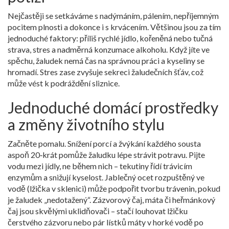
Nejčastěji se setkáváme s nadýmáním, pálením, nepříjemným
pocitem plnosti a dokonce i s krvácením. Většinou jsou za tím
jednoduché faktory: příliš rychlé jídlo, kořeněná nebo tučná
strava, stres a nadměrná konzumace alkoholu. Když jíte ve
spěchu, žaludek nemá čas na správnou práci a kyseliny se
hromadí. Stres zase zvyšuje sekreci žaludečních šťáv, což
může vést k podráždění sliznice.
Jednoduché domácí prostředky
a změny životního stylu
Začněte pomalu. Snížení porcí a žvýkání každého sousta
aspoň 20‑krát pomůže žaludku lépe strávit potravu. Pijte
vodu mezi jídly, ne během nich – tekutiny řídí trávicím
enzymům a snižují kyselost. Jablečný ocet rozpuštěný ve
vodě (lžička v sklenici) může podpořit tvorbu trávenin, pokud
je žaludek „nedotažený“. Zázvorový čaj, máta či heřmánkový
čaj jsou skvělými uklidňovači – stačí louhovat lžičku
čerstvého zázvoru nebo pár lístků máty v horké vodě po