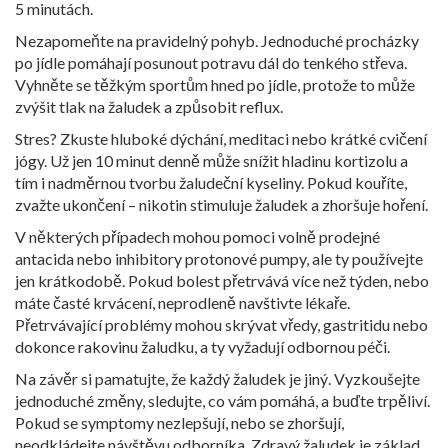
5 minutách.
Nezapomeňte na pravidelný pohyb. Jednoduché procházky
po jídle pomáhají posunout potravu dál do tenkého střeva.
Vyhněte se těžkým sportům hned po jídle, protože to může
zvýšit tlak na žaludek a způsobit reflux.
Stres? Zkuste hluboké dýchání, meditaci nebo krátké cvičení
jógy. Už jen 10 minut denně může snížit hladinu kortizolu a
tím i nadměrnou tvorbu žaludeční kyseliny. Pokud kouříte,
zvažte ukončení – nikotin stimuluje žaludek a zhoršuje hoření.
V některých případech mohou pomoci volně prodejné
antacida nebo inhibitory protonové pumpy, ale ty používejte
jen krátkodobě. Pokud bolest přetrvává více než týden, nebo
máte časté krvácení, neprodleně navštivte lékaře.
Přetrvávající problémy mohou skrývat vředy, gastritidu nebo
dokonce rakovinu žaludku, a ty vyžadují odbornou péči.
Na závěr si pamatujte, že každý žaludek je jiný. Vyzkoušejte
jednoduché změny, sledujte, co vám pomáhá, a buďte trpěliví.
Pokud se symptomy nezlepšují, nebo se zhoršují,
neodkládejte návštěvu odborníka. Zdravý žaludek je základ