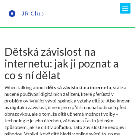
Dětská závislost na
internetu: jak ji poznat a
co s ní dělat
When talking about
dětská závislost na internetu
,
stálé a
nucené používání digitálních zařízení, které přerůstá v
problém ovlivňující vývoj, spánek a vztahy dítěte
. Also known
as
digitální závislost
, it
není jen o příliš mnoha hodinách před
obrazovkou, ale o tom, že dítě už nemá možnost volby –
technologie je jeho útěchou, zábavou a často jediným
způsobem, jak se cítit v pořádku
.
Tato závislost se neobjeví
náhodou. Vzniká, když dítě hledá v online světě to, co mu