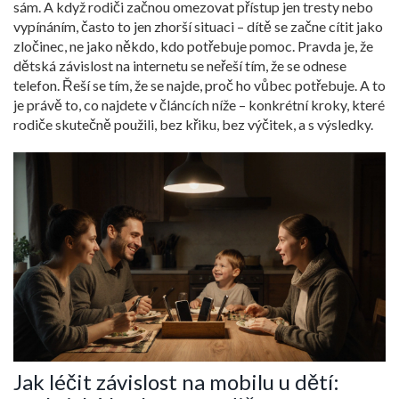
sám. A když rodiči začnou omezovat přístup jen tresty nebo
vypínáním, často to jen zhorší situaci – dítě se začne cítit jako
zločinec, ne jako někdo, kdo potřebuje pomoc. Pravda je, že
dětská závislost na internetu se neřeší tím, že se odnese
telefon. Řeší se tím, že se najde, proč ho vůbec potřebuje. A to
je právě to, co najdete v článcích níže – konkrétní kroky, které
rodiče skutečně použili, bez křiku, bez výčitek, a s výsledky.
Jak léčit závislost na mobilu u dětí: