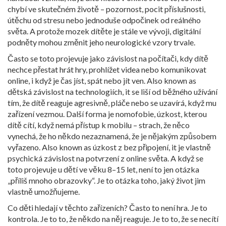
chybí ve skutečném životě – pozornost, pocit příslušnosti,
útěchu od stresu nebo jednoduše odpočinek od reálného
světa. A protože mozek dítěte je stále ve vývoji, digitální
podněty mohou změnit jeho neurologické vzory trvale.
Často se toto projevuje jako
závislost na počítači
,
kdy dítě
nechce přestat hrát hry, prohlížet videa nebo komunikovat
online, i když je čas jíst, spát nebo jít ven
. Also known as
dětská závislost na technologiích
, it
se liší od běžného užívání
tím, že dítě reaguje agresivně, pláče nebo se uzavírá, když mu
zařízení vezmou
.
Další forma je
nomofobie
,
úzkost, kterou
dítě cítí, když nemá přístup k mobilu – strach, že něco
vynechá, že ho někdo nezaznamená, že je nějakým způsobem
vyřazeno
. Also known as
úzkost z bez připojení
, it
je vlastně
psychická závislost na potvrzení z online světa
.
A když se
toto projevuje u dětí ve věku 8–15 let, není to jen otázka
„příliš mnoho obrazovky“. Je to otázka toho, jaký život jim
vlastně umožňujeme.
Co děti hledají v těchto zařízeních? Často to není hra. Je to
kontrola. Je to to, že někdo na něj reaguje. Je to to, že se necítí