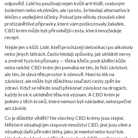
odpověď. Lidé ho používají nejen kvůli artritidě, svalovým
bolestem nebo ekzémům, ale i proto, že hledají alternativu k
lékům s vedlejšími účinky. Pokud jste někdy zkoušeli silné
protizánětlivé přípravky, které vám poškozovaly žaludek,
CBD krém může být přírodnější cesta, která nevyžaduje
recept.
Nejde jen o kůži. Lidé, kteří procházejí detoxikací po alkoholu
nebo jiných látkách, často hledají způsoby, jak uklidnit nervy
a zmírnit fyzické příznaky — třeba křeče, podráždění kůže
nebo neklid. CBD krém jim pomáhá ne tím, že řeší závislost,
ale tím, že dává tělu prostor k obnově. Není to lék na
závislost, ale může být důležitou součástí cesty zpět ke
zdraví. Když se někdo snaží překonat závislost na drogách,
každý krok k uklidnění těla má význam. A CBD krém je
jedním z těch kroků, které nemusí být nákladné, nebezpečné
ani závislé.
Co je důležité vědět? Ne všechny CBD krémy jsou stejné.
Některé obsahují jen stopové množství CBD, jiné jsou silné a
obsahují další přírodní látky, jako je mentol nebo kozí tuk.