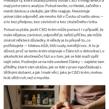
Hledejte ty, které uvádějí přesný obsah CBD v miligramech a
mají potvrzení o analýze. Pokud nevíte, co hledat, začněte s
menší dávkou a sledujte, jak tělo reaguje. Neexistuje
univerzální odpověď, ale mnoho lidí v Česku už našlo ulevu —
a to bez předpisu, bez závislosti a bez zbytečného rizika.
Pokud se ptáte, jestli CBD krém může pomoct i v případě, že
máte nějakou závislost, odpověď je: neřeší příčinu, ale může
zmírnit některé důsledky. A někdy je to přesně to, co
potřebujete — klidnou kůži, tišší svaly, mírnější noc. A to je
důvod, proč se tento krém objevuje v článcích o detoxikaci, o
alkoholické abstinenční fázi a o tom, jak se lidé snaží zpět
najít sebe. Podívejte se na níže uvedené články — najdete tam
příběhy, které vám ukážou, jak se lidé v praxi vypořádávají s
těžkými dobami, a jak i malé věci, jako je CBD krém, mohou
hrát větší roli, než si myslíte.