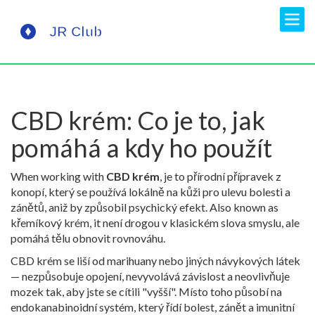
CBD krém: Co je to, jak
pomáhá a kdy ho použít
When working with
CBD krém
,
je to přírodní přípravek z
konopí, který se používá lokálně na kůži pro ulevu bolesti a
zánětů, aniž by způsobil psychický efekt
. Also known as
křemíkový krém
, it
není drogou v klasickém slova smyslu, ale
pomáhá tělu obnovit rovnováhu
.
CBD krém se liší od marihuany nebo jiných návykových látek
— nezpůsobuje opojení, nevyvolává závislost a neovlivňuje
mozek tak, aby jste se cítili "vyšší". Místo toho působí na
endokanabinoidní systém, který řídí bolest, zánět a imunitní