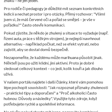
znaků – ne jen jeden.
Pro rodiče či pedagogy je důležité mít seznam konkrétních
indicií a nechat prostor i pro otázky. Přímý rozhovor: "Všiml
jsem si, že máš červené oči a pořád se směješ – je vše v
pořádku?" často otevře komunikaci.
Pokud zjistíte, že někdo je zhulený a situace to vyžaduje (např.
řízení auta, práce s těžkým strojem), je nejlepší navrhnout
alternativu – například počkat, než se efekt vytratí, nebo
zajistit, aby se dostal domů bezpečně.
Nezapomeňte, že každému může marihuana působit jinak.
Někteří jsou po užití klidní, jiní aktivní. Proto je dobré
sledovat celkový kontext – co jedí, kolik kouří a jak dlouho
užívá.
V našem portálu najdete i další články, které vám pomohou
lépe pochopit souvislosti: "Jak rozpoznat příznaky zhulenosti
– praktické tipy a doporučení" a "Proč alkoholici často
hubnou: Důvody a následky". Využijte tyto zdroje, když
potřebujete rychlé a spolehlivé informace.
Na závěr: pokud chcete mít jasno, pozorujte kombinaci