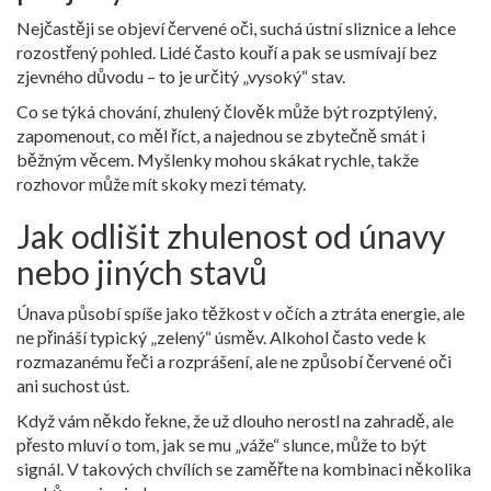
Nejčastěji se objeví červené oči, suchá ústní sliznice a lehce
rozostřený pohled. Lidé často kouří a pak se usmívají bez
zjevného důvodu – to je určitý „vysoký“ stav.
Co se týká chování, zhulený člověk může být rozptýlený,
zapomenout, co měl říct, a najednou se zbytečně smát i
běžným věcem. Myšlenky mohou skákat rychle, takže
rozhovor může mít skoky mezi tématy.
Jak odlišit zhulenost od únavy
nebo jiných stavů
Únava působí spíše jako těžkost v očích a ztráta energie, ale
ne přináší typický „zelený“ úsměv. Alkohol často vede k
rozmazanému řeči a rozprášení, ale ne způsobí červené oči
ani suchost úst.
Když vám někdo řekne, že už dlouho nerostl na zahradě, ale
přesto mluví o tom, jak se mu „váže“ slunce, může to být
signál. V takových chvílích se zaměřte na kombinaci několika