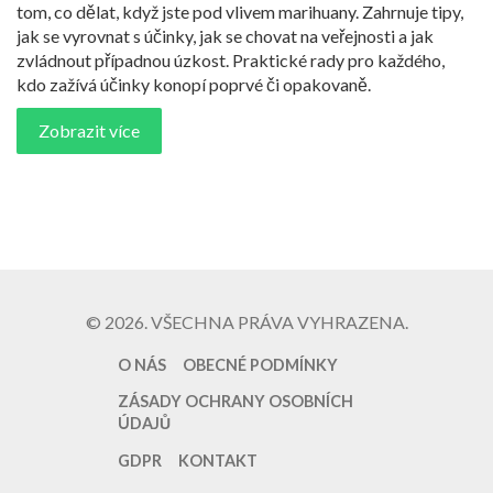
tom, co dělat, když jste pod vlivem marihuany. Zahrnuje tipy,
jak se vyrovnat s účinky, jak se chovat na veřejnosti a jak
zvládnout případnou úzkost. Praktické rady pro každého,
kdo zažívá účinky konopí poprvé či opakovaně.
Zobrazit více
© 2026. VŠECHNA PRÁVA VYHRAZENA.
O NÁS
OBECNÉ PODMÍNKY
ZÁSADY OCHRANY OSOBNÍCH
ÚDAJŮ
GDPR
KONTAKT