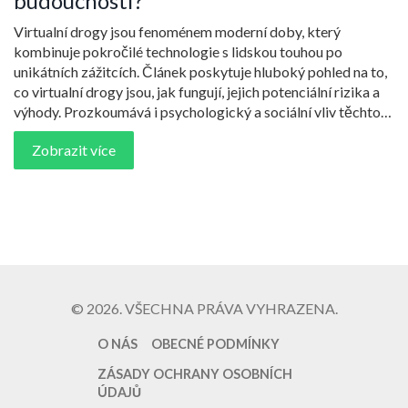
budoucnosti?
Virtualní drogy jsou fenoménem moderní doby, který
kombinuje pokročilé technologie s lidskou touhou po
unikátních zážitcích. Článek poskytuje hluboký pohled na to,
co virtualní drogy jsou, jak fungují, jejich potenciální rizika a
výhody. Prozkoumává i psychologický a sociální vliv těchto
digitálních substancí a nabízí tipy, jak se s jejich přítomností v
Zobrazit více
digitálním světě vyrovnat. Zároveň diskutuje kontroverze a
etické otázky, které virtualní drogy vyvolávají.
© 2026. VŠECHNA PRÁVA VYHRAZENA.
O NÁS
OBECNÉ PODMÍNKY
ZÁSADY OCHRANY OSOBNÍCH
ÚDAJŮ