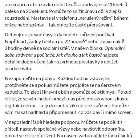
pozerání na obrazovku odložte oči a podívejte se 20 metrů
daleko na 20 sekund. Pomůže to snížit únavu očí a zlepší
soustředění. Nastavte si v telefonu „nerušený režim“ během
práce nebo spánku – tak omezíte časté přerušování.
Definujte si pevné časy, kdy budete zařízení používat.
Například „žádný telefon po 22 hodině“ nebo „maximálně
2 hodiny denně na sociální sítě“. V našem článku
Optimální
doba strávená u počítače: Jak dlouho a jak často?
najdete
detailní doporučení, jak rozvrhnout přestávky a udržet
produktivitu.
Nezapomeňte na pohyb. Každou hodinu vstávejte,
protáhněte se a pokud můžete, projděte se na čerstvém
vzduchu. To zlepší krevní oběh a pomůže očistit mysl. Pokud
cítíte, že se vám nedaří omezit čas před obrazovkou, zkuste
digitální detox – celý den nebo víkend bez zařízení. Pomůže
vám získat nadhled a připomenout, co vás baví i mimo screen.
V neposlední řadě hledejte podporu. Můžete se podělit s
přáteli, nastavit společné výzvy nebo navštívit odborníka,
pokud se cítíte přetížení. Na našem webu najdete řadu článků,