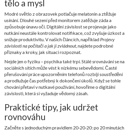
tělo a mysl
Modré světlo z obrazovek potlačuje melatonin a ztěžuje
usínání. Dlouhé sezení před monitorem zatěžuje záda a
způsobuje únavu očí. Digitální závislost se projevuje jako
nutkání neustále kontrolovat notifikace, což zvyšuje úzkost a
snižuje produktivitu. V našich článcích, například
Projevy
závislosti na počítači a jak ji zvládnout
, najdete podrobné
příznaky a kroky, jak situaci rozpoznat.
Nejde jen o fyziku – psychika také trpí. Stálé srovnávání se na
sociálních sítích může vést k nízkému sebevědomí. Časté
přerušování práce upozorněním telefonů rozbíjí soustředění
a prodlužuje čas potřebný k dokončení úkolů. Když se tohle
chování přetaví v nutkavé používání, hovoříme o digitální
závislosti, která si vyžaduje vědomý zásah.
Praktické tipy, jak udržet
rovnováhu
Začněte s jednoduchým pravidlem 20‑20‑20: po 20 minutách