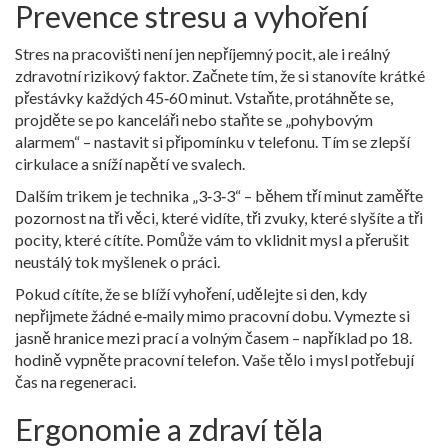
Prevence stresu a vyhoření
Stres na pracovišti není jen nepříjemný pocit, ale i reálný
zdravotní rizikový faktor. Začnete tím, že si stanovíte krátké
přestávky každých 45‑60 minut. Vstaňte, protáhněte se,
projděte se po kanceláři nebo staňte se „pohybovým
alarmem“ – nastavit si připomínku v telefonu. Tím se zlepší
cirkulace a sníží napětí ve svalech.
Dalším trikem je technika „3‑3‑3“ – během tří minut zaměřte
pozornost na tři věci, které vidíte, tři zvuky, které slyšíte a tři
pocity, které cítíte. Pomůže vám to vklidnit mysl a přerušit
neustálý tok myšlenek o práci.
Pokud cítíte, že se blíží vyhoření, udělejte si den, kdy
nepřijmete žádné e‑maily mimo pracovní dobu. Vymezte si
jasně hranice mezi prací a volným časem – například po 18.
hodině vypněte pracovní telefon. Vaše tělo i mysl potřebují
čas na regeneraci.
Ergonomie a zdraví těla