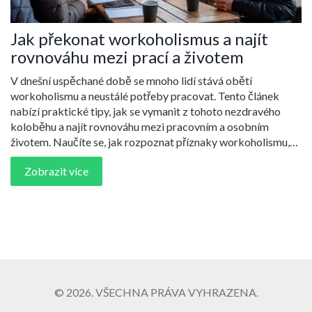
Jak překonat workoholismus a najít
rovnováhu mezi prací a životem
V dnešní uspěchané době se mnoho lidí stává obětí
workoholismu a neustálé potřeby pracovat. Tento článek
nabízí praktické tipy, jak se vymanit z tohoto nezdravého
koloběhu a najít rovnováhu mezi pracovním a osobním
životem. Naučíte se, jak rozpoznat příznaky workoholismu,
proč je důležité odpočívat a jak efektivně řídit svůj čas.
Zobrazit více
© 2026. VŠECHNA PRÁVA VYHRAZENA.