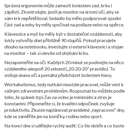
Správná ergonomie může zamezit bolestem zad, krku i
zápěstí. Zkontrolujte, jestli je monitor na úrovni očí, aby se
vám krk nepřetěžoval. Sedadlo by mělo podporovat spodní
část zad a nohy by měly spočívat na podlaze nebo na opěrce.
Klávesnice a myš by měly být v dostatečné vzdálenosti, aby
lokty vytvořily úhel přibližně 90 stupňů. Pokud pracujete
dlouho na notebooku, investujte si externí klávesnici a stojan
na monitor – tak si ulevíte od ohýbání krku.
Nezapomeňte na oči. Každých 20 minut se podívejte na něco
vzdáleného alespoň 20 sekund („20‑20‑20“ pravidlo). To
snižuje únavu očí a pomáhá předcházet bolestem hlavy.
Workaholismus, tedy nutkání neustále pracovat, může vést k
vážným zdravotním problémům. Rozpoznat ho můžete podle
toho, že spánek trpí, čas na volno je minimální a stres je
konstantní. Připomeňte si, že kvalitní odpočinek zvyšuje
produktivitu. Zkuste naplánovat pravidelné „nepracovní“ dny,
kde se zaměříte jen na koníčky, rodinu nebo sport.
Na konci dne si udělejte rychlý audit: Co šlo dobře a co byste