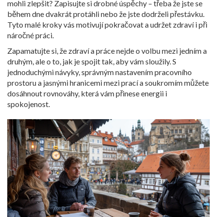
mohli zlepšit? Zapisujte si drobné úspěchy – třeba že jste se
během dne dvakrát protáhli nebo že jste dodrželi přestávku.
Tyto malé kroky vás motivují pokračovat a udržet zdraví i při
náročné práci.
Zapamatujte si, že zdraví a práce nejde o volbu mezi jedním a
druhým, ale o to, jak je spojit tak, aby vám sloužily. S
jednoduchými návyky, správným nastavením pracovního
prostoru a jasnými hranicemi mezi prací a soukromím můžete
dosáhnout rovnováhy, která vám přinese energii i
spokojenost.