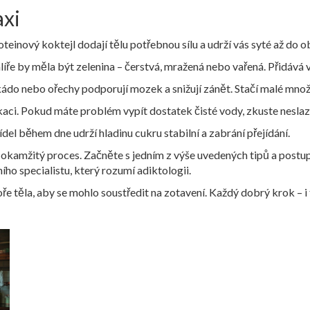
axi
teinový koktejl dodají tělu potřebnou sílu a udrží vás syté až do 
líře by měla být zelenina – čerstvá, mražená nebo vařená. Přidává v
kádo nebo ořechy podporují mozek a snižují zánět. Stačí malé množs
i. Pokud máte problém vypít dostatek čisté vody, zkuste neslaze
ídel během dne udrží hladinu cukru stabilní a zabrání přejídání.
amžitý proces. Začněte s jedním z výše uvedených tipů a postupn
ho specialistu, který rozumí adiktologii.
ře těla, aby se mohlo soustředit na zotavení. Každý dobrý krok – i t