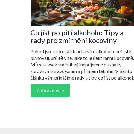
Co jíst po pití alkoholu: Tipy a
rady pro zmírnění kocoviny
Pokud jste si dopřáli trochu více alkoholu, než jste
plánovali, určitě víte, jaké to je čelit ranní kocovině.
Můžete však zmírnit její nepříjemné příznaky
správným stravováním a příjmem tekutin. V tomto
článku vám přinášíme rady a tipy, co jíst po alkohol
aby vám bylo brzy lépe.
Zobrazit více