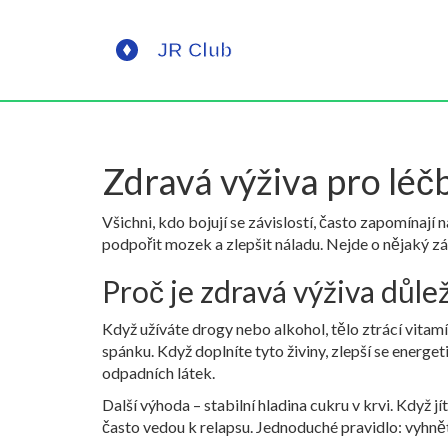
Zdravá výživa pro léčb
Všichni, kdo bojují se závislostí, často zapomínají 
podpořit mozek a zlepšit náladu. Nejde o nějaký záz
Proč je zdravá výživa důlež
Když užíváte drogy nebo alkohol, tělo ztrácí vitam
spánku. Když doplníte tyto živiny, zlepší se energe
odpadních látek.
Další výhoda – stabilní hladina cukru v krvi. Když 
často vedou k relapsu. Jednoduché pravidlo: vyhně