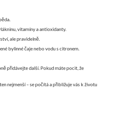
oběda.
lákninu, vitamíny a antioxidanty.
tví, ale pravidelně.
né bylinné čaje nebo vodu s citronem.
ě přidávejte další. Pokud máte pocit, že
en nejmenší – se počítá a přibližuje vás k životu