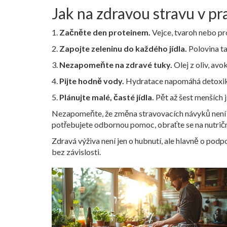
Jak na zdravou stravu v pr
1.
Začněte den proteinem.
Vejce, tvaroh nebo pro
2.
Zapojte zeleninu do každého jídla.
Polovina ta
3.
Nezapomeňte na zdravé tuky.
Olej z oliv, avo
4.
Pijte hodně vody.
Hydratace napomáhá detoxikac
5.
Plánujte malé, časté jídla.
Pět až šest menších j
Nezapomeňte, že změna stravovacích návyků není ok
potřebujete odbornou pomoc, obraťte se na nutriční
Zdravá výživa není jen o hubnutí, ale hlavně o podpo
bez závislosti.