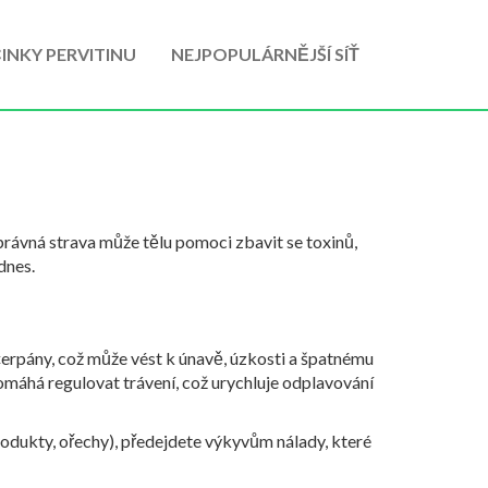
INKY PERVITINU
NEJPOPULÁRNĚJŠÍ SÍŤ
 Správná strava může tělu pomoci zbavit se toxinů,
dnes.
yčerpány, což může vést k únavě, úzkosti a špatnému
 pomáhá regulovat trávení, což urychluje odplavování
produkty, ořechy), předejdete výkyvům nálady, které