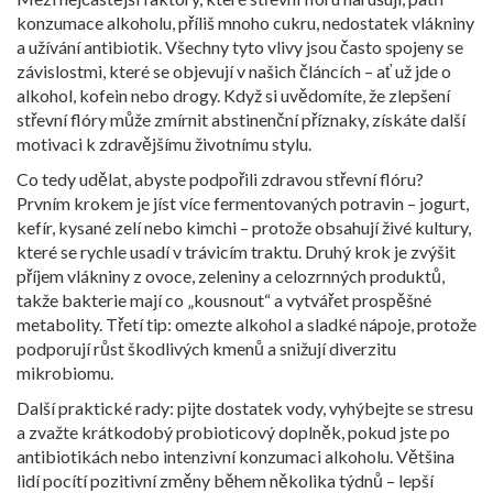
konzumace alkoholu, příliš mnoho cukru, nedostatek vlákniny
a užívání antibiotik. Všechny tyto vlivy jsou často spojeny se
závislostmi, které se objevují v našich článcích – ať už jde o
alkohol, kofein nebo drogy. Když si uvědomíte, že zlepšení
střevní flóry může zmírnit abstinenční příznaky, získáte další
motivaci k zdravějšímu životnímu stylu.
Co tedy udělat, abyste podpořili zdravou střevní flóru?
Prvním krokem je jíst více fermentovaných potravin – jogurt,
kefír, kysané zelí nebo kimchi – protože obsahují živé kultury,
které se rychle usadí v trávicím traktu. Druhý krok je zvýšit
příjem vlákniny z ovoce, zeleniny a celozrnných produktů,
takže bakterie mají co „kousnout“ a vytvářet prospěšné
metabolity. Třetí tip: omezte alkohol a sladké nápoje, protože
podporují růst škodlivých kmenů a snižují diverzitu
mikrobiomu.
Další praktické rady: pijte dostatek vody, vyhýbejte se stresu
a zvažte krátkodobý probioticový doplněk, pokud jste po
antibiotikách nebo intenzivní konzumaci alkoholu. Většina
lidí pocítí pozitivní změny během několika týdnů – lepší