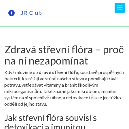
Zdravá střevní flóra – proč
na ní nezapomínat
Když mluvíme o
zdravé střevní flóře
,
soustavě prospěšných
bakterií, které žijí ve stěně našeho střeva a pomáhají trávit
potravu, vstřebávat vitamíny a bránit škodlivým
mikroorganismům
. Také známé jako
mikrobiom
,
imunitní
systém
na ni spolehlivě táhne, a
detoxikace
těla se jen těžko
oddělí od jejího stavu.
Jak střevní flóra souvisí s
detoxikací a imunitou