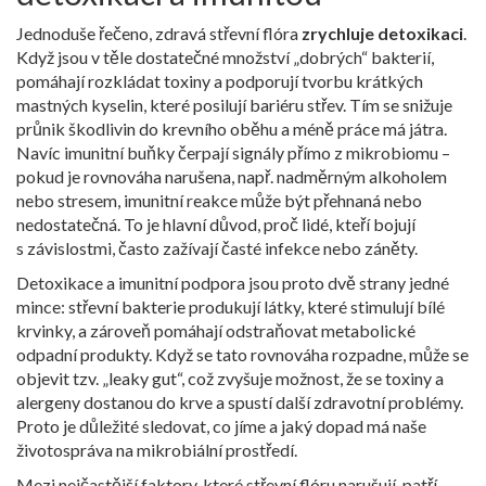
Jednoduše řečeno, zdravá střevní flóra
zrychluje detoxikaci
.
Když jsou v těle dostatečné množství „dobrých“ bakterií,
pomáhají rozkládat toxiny a podporují tvorbu krátkých
mastných kyselin, které posilují bariéru střev. Tím se snižuje
průnik škodlivin do krevního oběhu a méně práce má játra.
Navíc imunitní buňky čerpají signály přímo z mikrobiomu –
pokud je rovnováha narušena, např. nadměrným alkoholem
nebo stresem, imunitní reakce může být přehnaná nebo
nedostatečná. To je hlavní důvod, proč lidé, kteří bojují
s závislostmi, často zažívají časté infekce nebo záněty.
Detoxikace a imunitní podpora jsou proto dvě strany jedné
mince: střevní bakterie produkují látky, které stimulují bílé
krvinky, a zároveň pomáhají odstraňovat metabolické
odpadní produkty. Když se tato rovnováha rozpadne, může se
objevit tzv. „leaky gut“, což zvyšuje možnost, že se toxiny a
alergeny dostanou do krve a spustí další zdravotní problémy.
Proto je důležité sledovat, co jíme a jaký dopad má naše
životospráva na mikrobiální prostředí.
Mezi nejčastější faktory, které střevní flóru narušují, patří