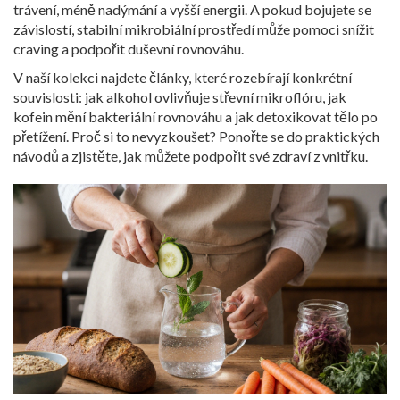
trávení, méně nadýmání a vyšší energii. A pokud bojujete se
závislostí, stabilní mikrobiální prostředí může pomoci snížit
craving a podpořit duševní rovnováhu.
V naší kolekci najdete články, které rozebírají konkrétní
souvislosti: jak alkohol ovlivňuje střevní mikroflóru, jak
kofein mění bakteriální rovnováhu a jak detoxikovat tělo po
přetížení. Proč si to nevyzkoušet? Ponořte se do praktických
návodů a zjistěte, jak můžete podpořit své zdraví z vnitřku.