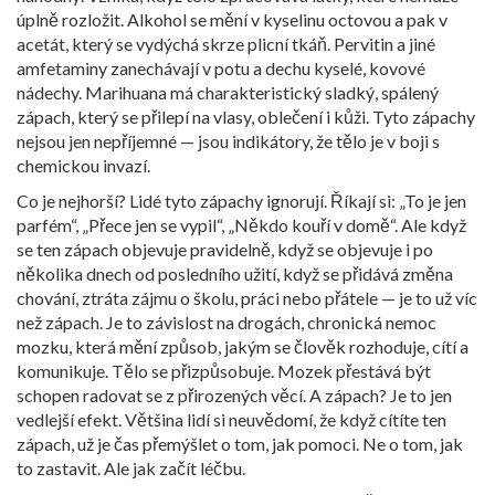
úplně rozložit. Alkohol se mění v kyselinu octovou a pak v
acetát, který se vydýchá skrze plicní tkáň. Pervitin a jiné
amfetaminy zanechávají v potu a dechu kyselé, kovové
nádechy. Marihuana má charakteristický sladký, spálený
zápach, který se přilepí na vlasy, oblečení i kůži. Tyto zápachy
nejsou jen nepříjemné — jsou indikátory, že tělo je v boji s
chemickou invazí.
Co je nejhorší? Lidé tyto zápachy ignorují. Říkají si: „To je jen
parfém“, „Přece jen se vypil“, „Někdo kouří v domě“. Ale když
se ten zápach objevuje pravidelně, když se objevuje i po
několika dnech od posledního užití, když se přidává změna
chování, ztráta zájmu o školu, práci nebo přátele — je to už víc
než zápach. Je to
závislost na drogách
,
chronická nemoc
mozku, která mění způsob, jakým se člověk rozhoduje, cítí a
komunikuje
.
Tělo se přizpůsobuje. Mozek přestává být
schopen radovat se z přirozených věcí. A zápach? Je to jen
vedlejší efekt. Většina lidí si neuvědomí, že když cítíte ten
zápach, už je čas přemýšlet o tom, jak pomoci. Ne o tom, jak
to zastavit. Ale jak začít léčbu.