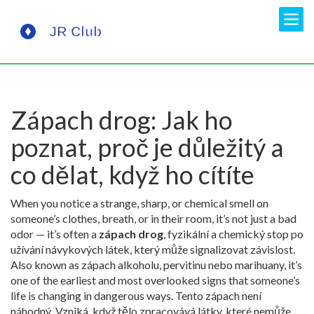
Zápach drog: Jak ho
poznat, proč je důležitý a
co dělat, když ho cítíte
When you notice a strange, sharp, or chemical smell on
someone’s clothes, breath, or in their room, it’s not just a bad
odor — it’s often a
zápach drog
,
fyzikální a chemický stop po
užívání návykových látek, který může signalizovat závislost
.
Also known as
zápach alkoholu, pervitinu nebo marihuany
, it’s
one of the earliest and most overlooked signs that someone’s
life is changing in dangerous ways.
Tento zápach není
náhodný. Vzniká, když tělo zpracovává látky, které nemůže