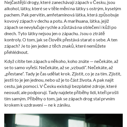
Nejčastější drogy, které zanechávají zápach v Česku, jsou
alkohol
,
látky, které se v těle mění na látky s ostrým, kyselým
pachem
.
Pak
pervitin
,
amfetaminová látka, která způsobuje
kovový zápach v dechu a potu
.
A
marihuana
,
látka, jejíž
zápach se nevylučuje rychle a zůstává na oblečení i kůži po
dnech
.
Tyto látky nejsou jen o zápachu. Jsou o ztrátě
kontroly. O tom, jak se člověk přestává starat o sebe. A ten
zápach? Je to jen jeden z těch znaků, které nemůžete
přehlédnout.
Když cítíte ten zápach u někoho, koho znáte — nečekáte, až
se to samo vyřeší. Nečekáte, až se „vzbudí“. Nečekáte, až
„přestane“. Tady je čas udělat krok. Zjistit, co je za tím. Zjistit,
jestli to je jen jednou, nebo už je to část života. A pak najít
cestu, jak pomoci. V Česku existují bezplatné zdroje, které
neosudí, ale podporují. Tady najdete příběhy lidí, kteří prošli
tím samým. Příběhy o tom, jak se zápach drog stal prvním
krokem k uzdravení — ne k zániku.