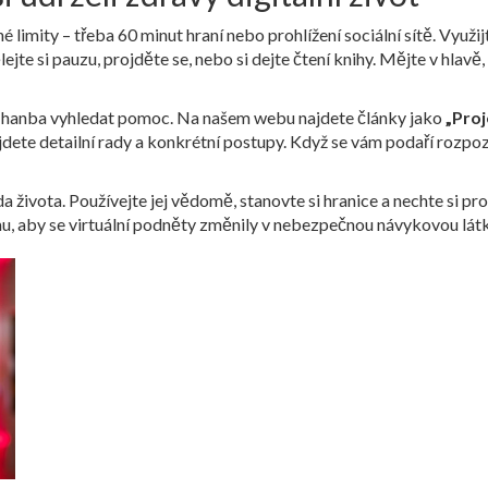
imity – třeba 60 minut hraní nebo prohlížení sociální sítě. Využijt
ejte si pauzu, projděte se, nebo si dejte čtení knihy. Mějte v hlavě,
ní hanba vyhledat pomoc. Na našem webu najdete články jako
„Proj
ajdete detailní rady a konkrétní postupy. Když se vám podaří rozp
da života. Používejte jej vědomě, stanovte si hranice a nechte si p
omu, aby se virtuální podněty změnily v nebezpečnou návykovou lát