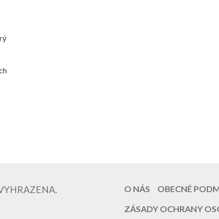
rý
ich
 VYHRAZENA.
O NÁS
OBECNÉ POD
ZÁSADY OCHRANY OS