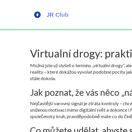
Virtualní drogy: prak
Možná jste už slyšeli o termínu „virtuální drogy“, a
reality – které dokážou vyvolat podobné pocity jako
stále dokola.
Jak poznat, že vás něco „
Nejčastější varovný signál je ztráta kontroly – chc
sníženou motivaci mimo digitální svět a dokonce i 
společenský kruh, pravděpodobně máte co do činění 
Co můžete udělat, abyste si