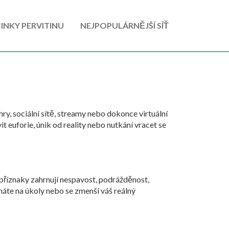
INKY PERVITINU
NEJPOPULÁRNĚJŠÍ SÍŤ
hry, sociální sítě, streamy nebo dokonce virtuální
t euforie, únik od reality nebo nutkání vracet se
í příznaky zahrnují nespavost, podrážděnost,
náte na úkoly nebo se zmenší váš reálný