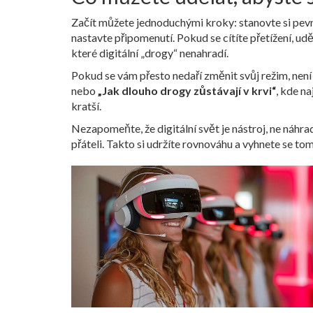
Začít můžete jednoduchými kroky: stanovte si pevné l
nastavte připomenutí. Pokud se cítíte přetížení, uděl
které digitální „drogy“ nenahradí.
Pokud se vám přesto nedaří změnit svůj režim, ne
nebo
„Jak dlouho drogy zůstávají v krvi“
, kde n
kratší.
Nezapomeňte, že digitální svět je nástroj, ne náhra
přáteli. Takto si udržíte rovnováhu a vyhnete se t