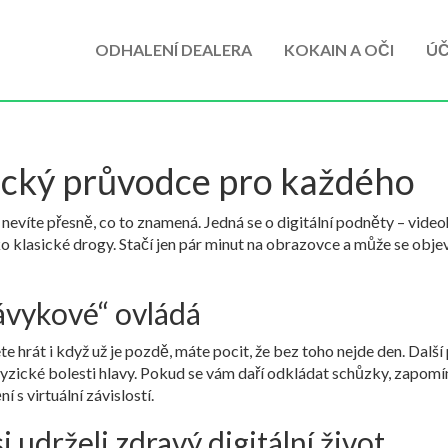
ODHALENÍ DEALERA
KOKAIN A OČI
ÚČ
tický průvodce pro každého
le nevíte přesně, co to znamená. Jedná se o digitální podněty – video
 klasické drogy. Stačí jen pár minut na obrazovce a může se objevi
návykové“ ovládá
ete hrát i když už je pozdě, máte pocit, že bez toho nejde den. Dalš
fyzické bolesti hlavy. Pokud se vám daří odkládat schůzky, zapomí
s virtuální závislostí.
 udrželi zdravý digitální život