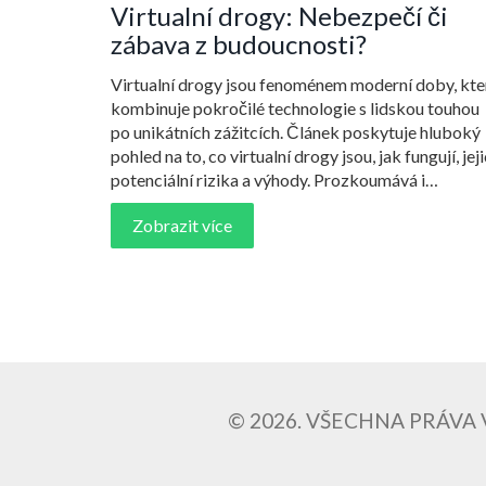
Virtualní drogy: Nebezpečí či
zábava z budoucnosti?
Virtualní drogy jsou fenoménem moderní doby, kte
kombinuje pokročilé technologie s lidskou touhou
po unikátních zážitcích. Článek poskytuje hluboký
pohled na to, co virtualní drogy jsou, jak fungují, jej
potenciální rizika a výhody. Prozkoumává i
psychologický a sociální vliv těchto digitálních
Zobrazit více
substancí a nabízí tipy, jak se s jejich přítomností v
digitálním světě vyrovnat. Zároveň diskutuje
kontroverze a etické otázky, které virtualní drogy
vyvolávají.
© 2026. VŠECHNA PRÁVA