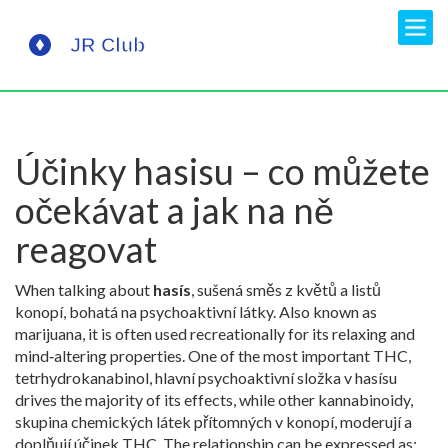
Účinky hasisu – co můžete
očekávat a jak na ně
reagovat
When talking about
hasís
,
sušená směs z květů a listů
konopí, bohatá na psychoaktivní látky
. Also known as
marijuana
, it is often used recreationally for its relaxing and
mind‑altering properties. One of the most important
THC
,
tetrhydrokanabinol, hlavní psychoaktivní složka v hasísu
drives the majority of its effects, while other
kannabinoidy
,
skupina chemických látek přítomných v konopí, moderují a
doplňují účinek THC
. The relationship can be expressed as: