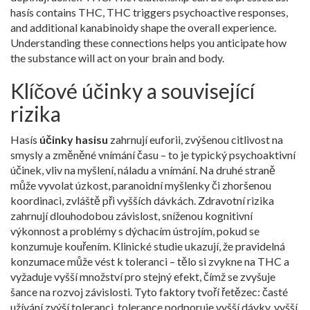
hasís contains THC, THC triggers psychoactive responses,
and additional kanabinoidy shape the overall experience.
Understanding these connections helps you anticipate how
the substance will act on your brain and body.
Klíčové účinky a související
rizika
Hasís
účinky hasisu
zahrnují euforii, zvýšenou citlivost na
smysly a změněné vnímání času – to je typický
psychoaktivní
účinek
,
vliv na myšlení, náladu a vnímání
. Na druhé straně
může vyvolat úzkost, paranoidní myšlenky či zhoršenou
koordinaci, zvláště při vyšších dávkách. Zdravotní rizika
zahrnují dlouhodobou závislost, sníženou kognitivní
výkonnost a problémy s dýchacím ústrojím, pokud se
konzumuje kouřením. Klinické studie ukazují, že pravidelná
konzumace může vést k toleranci – tělo si zvykne na THC a
vyžaduje vyšší množství pro stejný efekt, čímž se zvyšuje
šance na rozvoj závislosti. Tyto faktory tvoří řetězec: časté
užívání zvýší toleranci, tolerance podporuje vyšší dávky, vyšší