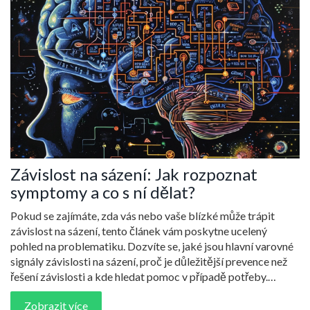
Závislost na sázení: Jak rozpoznat
symptomy a co s ní dělat?
Pokud se zajímáte, zda vás nebo vaše blízké může trápit
závislost na sázení, tento článek vám poskytne ucelený
pohled na problematiku. Dozvíte se, jaké jsou hlavní varovné
signály závislosti na sázení, proč je důležitější prevence než
řešení závislosti a kde hledat pomoc v případě potřeby.
Připravte se na hloubkový pohled na symptomy, důsledky a
Zobrazit více
možnosti léčby této formy závislosti.