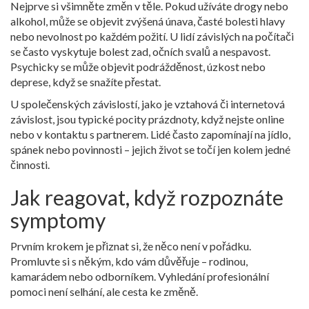
Nejprve si všimněte změn v těle. Pokud užíváte drogy nebo
alkohol, může se objevit zvýšená únava, časté bolesti hlavy
nebo nevolnost po každém požití. U lidí závislých na počítači
se často vyskytuje bolest zad, očních svalů a nespavost.
Psychicky se může objevit podrážděnost, úzkost nebo
deprese, když se snažíte přestat.
U společenských závislostí, jako je vztahová či internetová
závislost, jsou typické pocity prázdnoty, když nejste online
nebo v kontaktu s partnerem. Lidé často zapomínají na jídlo,
spánek nebo povinnosti – jejich život se točí jen kolem jedné
činnosti.
Jak reagovat, když rozpoznáte
symptomy
Prvním krokem je přiznat si, že něco není v pořádku.
Promluvte si s někým, kdo vám důvěřuje – rodinou,
kamarádem nebo odborníkem. Vyhledání profesionální
pomoci není selhání, ale cesta ke změně.