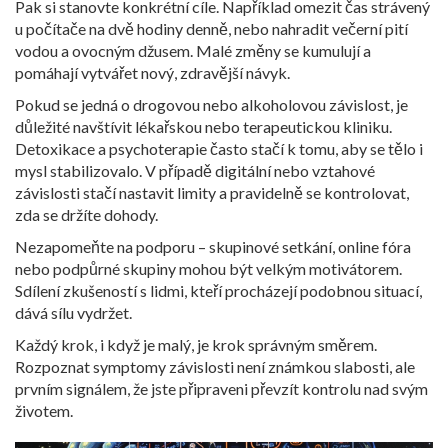
Pak si stanovte konkrétní cíle. Například omezit čas strávený
u počítače na dvě hodiny denně, nebo nahradit večerní pití
vodou a ovocným džusem. Malé změny se kumulují a
pomáhají vytvářet nový, zdravější návyk.
Pokud se jedná o drogovou nebo alkoholovou závislost, je
důležité navštívit lékařskou nebo terapeutickou kliniku.
Detoxikace a psychoterapie často stačí k tomu, aby se tělo i
mysl stabilizovalo. V případě digitální nebo vztahové
závislosti stačí nastavit limity a pravidelně se kontrolovat,
zda se držíte dohody.
Nezapomeňte na podporu – skupinové setkání, online fóra
nebo podpůrné skupiny mohou být velkým motivátorem.
Sdílení zkušeností s lidmi, kteří procházejí podobnou situací,
dává sílu vydržet.
Každý krok, i když je malý, je krok správným směrem.
Rozpoznat symptomy závislosti není známkou slabosti, ale
prvním signálem, že jste připraveni převzít kontrolu nad svým
životem.