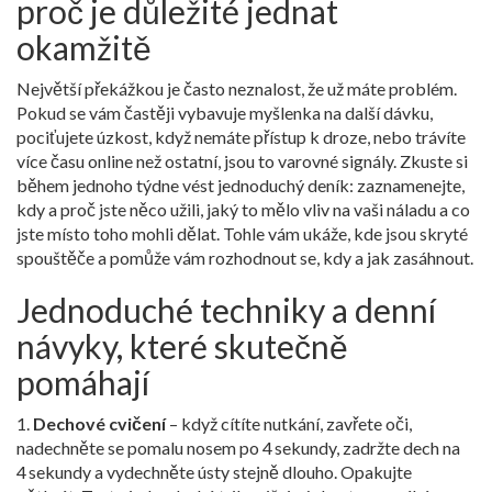
proč je důležité jednat
okamžitě
Největší překážkou je často neznalost, že už máte problém.
Pokud se vám častěji vybavuje myšlenka na další dávku,
pociťujete úzkost, když nemáte přístup k droze, nebo trávíte
více času online než ostatní, jsou to varovné signály. Zkuste si
během jednoho týdne vést jednoduchý deník: zaznamenejte,
kdy a proč jste něco užili, jaký to mělo vliv na vaši náladu a co
jste místo toho mohli dělat. Tohle vám ukáže, kde jsou skryté
spouštěče a pomůže vám rozhodnout se, kdy a jak zasáhnout.
Jednoduché techniky a denní
návyky, které skutečně
pomáhají
1.
Dechové cvičení
– když cítíte nutkání, zavřete oči,
nadechněte se pomalu nosem po 4 sekundy, zadržte dech na
4 sekundy a vydechněte ústy stejně dlouho. Opakujte