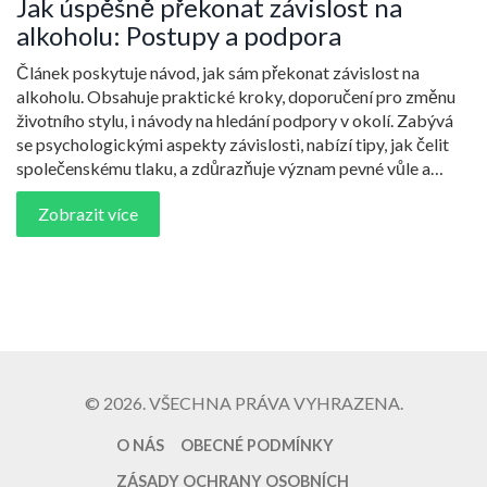
Jak úspěšně překonat závislost na
alkoholu: Postupy a podpora
Článek poskytuje návod, jak sám překonat závislost na
alkoholu. Obsahuje praktické kroky, doporučení pro změnu
životního stylu, i návody na hledání podpory v okolí. Zabývá
se psychologickými aspekty závislosti, nabízí tipy, jak čelit
společenskému tlaku, a zdůrazňuje význam pevné vůle a
podpory blízkých ve snaze přestat pít.
Zobrazit více
© 2026. VŠECHNA PRÁVA VYHRAZENA.
O NÁS
OBECNÉ PODMÍNKY
ZÁSADY OCHRANY OSOBNÍCH