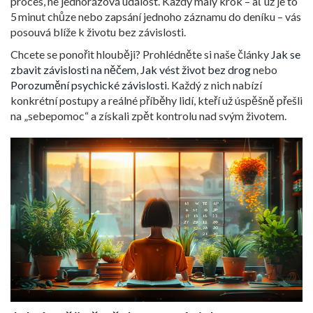
proces, ne jednorázová událost. Každý malý krok – ať už je to
5 minut chůze nebo zapsání jednoho záznamu do deníku – vás
posouvá blíže k životu bez závislosti.
Chcete se ponořit hlouběji? Prohlédněte si naše články
Jak se
zbavit závislosti na něčem
,
Jak vést život bez drog
nebo
Porozumění psychické závislosti
. Každý z nich nabízí
konkrétní postupy a reálné příběhy lidí, kteří už úspěšně přešli
na „sebepomoc“ a získali zpět kontrolu nad svým životem.