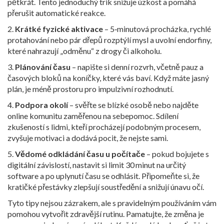
pětkrát. Tento jednoduchý trik snižuje úzkost a pomáhá
přerušit automatické reakce.
2.
Krátké fyzické aktivace
– 5‑minutová procházka, rychlé
protahování nebo pár dřepů rozptýlí mysl a uvolní endorfiny,
které nahrazují „odměnu“ z drogy či alkoholu.
3.
Plánování času
– napište si denní rozvrh, včetně pauz a
časových bloků na koníčky, které vás baví. Když máte jasný
plán, je méně prostoru pro impulzivní rozhodnutí.
4.
Podpora okolí
– svěřte se blízké osobě nebo najděte
online komunitu zaměřenou na sebepomoc. Sdílení
zkušeností s lidmi, kteří procházejí podobným procesem,
zvyšuje motivaci a dodává pocit, že nejste sami.
5.
Vědomé odkládání času u počítače
– pokud bojujete s
digitální závislostí, nastavit si limit 30 minut na určitý
software a po uplynutí času se odhlásit. Připomeňte si, že
kratičké přestávky zlepšují soustředění a snižují únavu očí.
Tyto tipy nejsou zázrakem, ale s pravidelným používáním vám
pomohou vytvořit zdravější rutinu. Pamatujte, že změna je