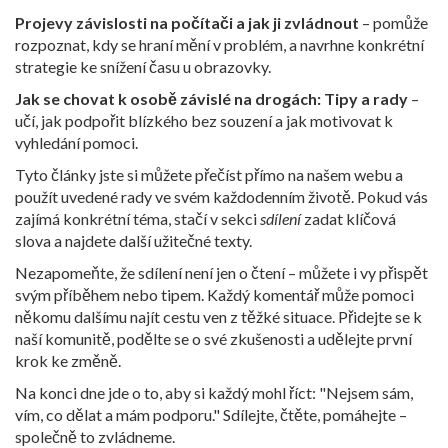
Projevy závislosti na počítači a jak ji zvládnout
– pomůže
rozpoznat, kdy se hraní mění v problém, a navrhne konkrétní
strategie ke snížení času u obrazovky.
Jak se chovat k osobě závislé na drogách: Tipy a rady
–
učí, jak podpořit blízkého bez souzení a jak motivovat k
vyhledání pomoci.
Tyto články jste si můžete přečíst přímo na našem webu a
použít uvedené rady ve svém každodenním životě. Pokud vás
zajímá konkrétní téma, stačí v sekci
sdílení
zadat klíčová
slova a najdete další užitečné texty.
Nezapomeňte, že sdílení není jen o čtení – můžete i vy přispět
svým příběhem nebo tipem. Každý komentář může pomoci
někomu dalšímu najít cestu ven z těžké situace. Přidejte se k
naší komunitě, podělte se o své zkušenosti a udělejte první
krok ke změně.
Na konci dne jde o to, aby si každý mohl říct: "Nejsem sám,
vím, co dělat a mám podporu." Sdílejte, čtěte, pomáhejte –
společně to zvládneme.