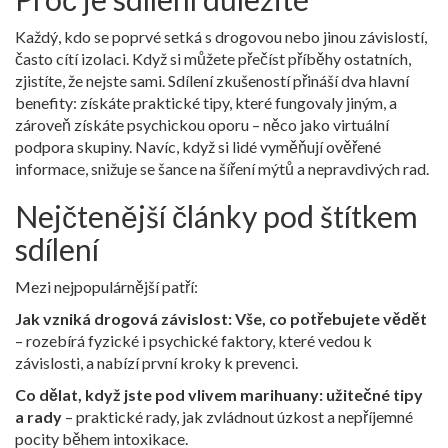
Každý, kdo se poprvé setká s drogovou nebo jinou závislostí,
často cítí izolaci. Když si můžete přečíst příběhy ostatních,
zjistíte, že nejste sami. Sdílení zkušeností přináší dva hlavní
benefity: získáte praktické tipy, které fungovaly jiným, a
zároveň získáte psychickou oporu – něco jako virtuální
podpora skupiny. Navíc, když si lidé vyměňují ověřené
informace, snižuje se šance na šíření mýtů a nepravdivých rad.
Nejčtenější články pod štítkem
sdílení
Mezi nejpopulárnější patří:
Jak vzniká drogová závislost: Vše, co potřebujete vědět
– rozebírá fyzické i psychické faktory, které vedou k
závislosti, a nabízí první kroky k prevenci.
Co dělat, když jste pod vlivem marihuany: užitečné tipy
a rady
– praktické rady, jak zvládnout úzkost a nepříjemné
pocity během intoxikace.