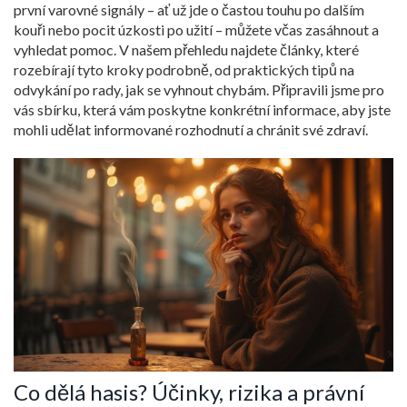
první varovné signály – ať už jde o častou touhu po dalším
kouři nebo pocit úzkosti po užití – můžete včas zasáhnout a
vyhledat pomoc. V našem přehledu najdete články, které
rozebírají tyto kroky podrobně, od praktických tipů na
odvykání po rady, jak se vyhnout chybám. Připravili jsme pro
vás sbírku, která vám poskytne konkrétní informace, aby jste
mohli udělat informované rozhodnutí a chránit své zdraví.
Co dělá hasis? Účinky, rizika a právní