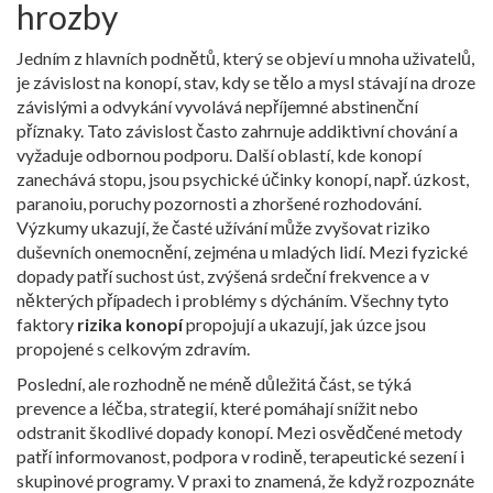
hrozby
Jedním z hlavních podnětů, který se objeví u mnoha uživatelů,
je
závislost na konopí
,
stav, kdy se tělo a mysl stávají na droze
závislými a odvykání vyvolává nepříjemné abstinenční
příznaky
. Tato závislost často zahrnuje
addiktivní chování
a
vyžaduje odbornou podporu. Další oblastí, kde konopí
zanechává stopu, jsou
psychické účinky konopí
,
např. úzkost,
paranoiu, poruchy pozornosti a zhoršené rozhodování
.
Výzkumy ukazují, že časté užívání může zvyšovat riziko
duševních onemocnění, zejména u mladých lidí. Mezi fyzické
dopady patří suchost úst, zvýšená srdeční frekvence a v
některých případech i problémy s dýcháním. Všechny tyto
faktory
rizika konopí
propojují a ukazují, jak úzce jsou
propojené s celkovým zdravím.
Poslední, ale rozhodně ne méně důležitá část, se týká
prevence a léčba
,
strategií, které pomáhají snížit nebo
odstranit škodlivé dopady konopí
. Mezi osvědčené metody
patří informovanost, podpora v rodině, terapeutické sezení i
skupinové programy. V praxi to znamená, že když rozpoznáte