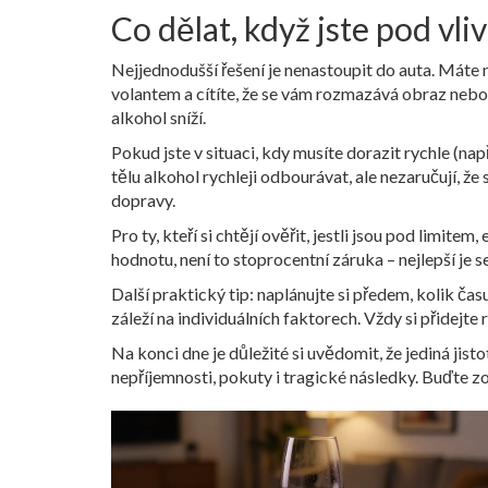
Co dělat, když jste pod vl
Nejjednodušší řešení je nenastoupit do auta. Máte 
volantem a cítíte, že se vám rozmazává obraz nebo
alkohol sníží.
Pokud jste v situaci, kdy musíte dorazit rychle (na
tělu alkohol rychleji odbourávat, ale nezaručují, ž
dopravy.
Pro ty, kteří si chtějí ověřit, jestli jsou pod limit
hodnotu, není to stoprocentní záruka – nejlepší je se 
Další praktický tip: naplánujte si předem, kolik ča
záleží na individuálních faktorech. Vždy si přidejte 
Na konci dne je důležité si uvědomit, že jediná jist
nepříjemnosti, pokuty i tragické následky. Buďte z