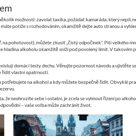
ivem
několik možností: zavolat taxíka, požádat kamaráda, který nepil, n
 máte potíže s rozhodováním, okamžitě dejte auto stranou a vyhle
př. na pohotovost), můžete zkusit „čistý odpočinek“. Pití velkého m
e se hladina alkoholu okamžitě sníží pod povolený limit. V takovém 
em, existují domácí testy dechu. Věnujte pozornost návodu a ujistěte s
řídit vlastní opatrností.
su potřebujete na alkohol a kdy můžete bezpečně řídit. Obvyklé prav
rezervu.
ota, že neohrozíte sebe i ostatní, je zcela se vyhnout řízení po alko
odpovědní – vaše volba může zachránit život.