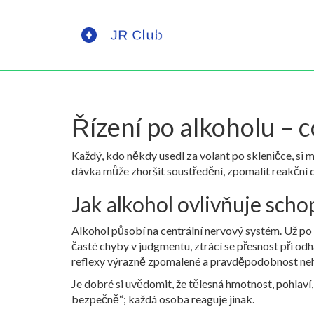
Řízení po alkoholu – 
Každý, kdo někdy usedl za volant po skleničce, si 
dávka může zhoršit soustředění, zpomalit reakční do
Jak alkohol ovlivňuje schop
Alkohol působí na centrální nervový systém. Už po 
časté chyby v judgmentu, ztrácí se přesnost při od
reflexy výrazně zpomalené a pravděpodobnost neh
Je dobré si uvědomit, že tělesná hmotnost, pohlaví, 
bezpečně“; každá osoba reaguje jinak.