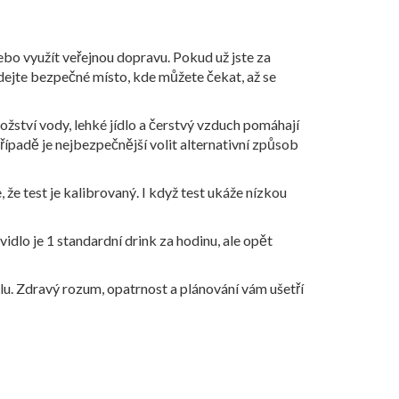
ebo využít veřejnou dopravu. Pokud už jste za
dejte bezpečné místo, kde můžete čekat, až se
nožství vody, lehké jídlo a čerstvý vzduch pomáhají
případě je nejbezpečnější volit alternativní způsob
e, že test je kalibrovaný. I když test ukáže nízkou
idlo je 1 standardní drink za hodinu, ale opět
holu. Zdravý rozum, opatrnost a plánování vám ušetří