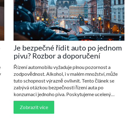
o
Je bezpečné řídit auto po jednom
pivu? Rozbor a doporučení
e
Řízení automobilu vyžaduje plnou pozornost a
v
zodpovědnost. Alkohol, i v malém množství, může
tuto schopnost výrazně ovlivnit. Tento článek se
zabývá otázkou bezpečnosti řízení auta po
konzumaci jednoho piva. Poskytujeme ucelený
pohled na to, jak alkohol ovlivňuje schopnost řízení,
Zobrazit více
jaká pravidla a doporučení existují v České republice
a jaké jsou nejlepší postupy pro zajištění vaší
bezpečnosti a bezpečnosti ostatních na silnici.