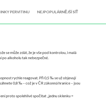
INKY PERVITINU
NEJPOPULÁRNĚJŠÍ SÍŤ
že se může zdát, že je vše pod kontrolou, i malá
ení po alkoholu tak nebezpečné.
opnost rychle reagovat. Při 0,5 ‰ se už objevují
sáhnete 0,8 ‰ – což je v ČR zákonná hranice – jsou
Není proto spolehlivé spočítat „jednu sklenku =