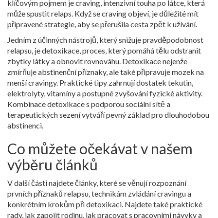
klíčovým pojmem je
craving
,
intenzivní touha po látce, která
může spustit relaps
. Když se craving objeví, je důležité mít
připravené strategie, aby se přerušila cesta zpět k užívání.
Jedním z účinných nástrojů, který snižuje pravděpodobnost
relapsu, je
detoxikace
,
proces, který pomáhá tělu odstranit
zbytky látky a obnovit rovnováhu
. Detoxikace nejenže
zmírňuje abstinenční příznaky, ale také připravuje mozek na
menší cravingy. Praktické tipy zahrnují dostatek tekutin,
elektrolyty, vitamíny a postupné zvyšování fyzické aktivity.
Kombinace detoxikace s podporou sociální sítě a
terapeutických sezení vytváří pevný základ pro dlouhodobou
abstinenci.
Co můžete očekávat v našem
výběru článků
V další části najdete články, které se věnují rozpoznání
prvních příznaků relapsu, technikám zvládání cravingu a
konkrétním krokům při detoxikaci. Najdete také praktické
rady, jak zapojit rodinu, jak pracovat s pracovními návyky a