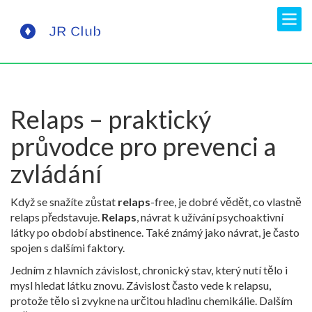
Relaps – praktický
průvodce pro prevenci a
zvládání
Když se snažíte zůstat
relaps
-free, je dobré vědět, co vlastně
relaps představuje.
Relaps
,
návrat k užívání psychoaktivní
látky po období abstinence
. Také známý jako
návrat
, je často
spojen s dalšími faktory.
Jedním z hlavních
závislost
,
chronický stav, který nutí tělo i
mysl hledat látku znovu
. Závislost často vede k relapsu,
protože tělo si zvykne na určitou hladinu chemikálie. Dalším