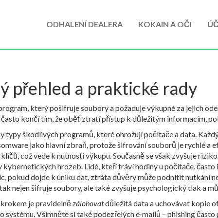
ODHALENÍ DEALERA
KOKAIN A OČI
ÚČ
 přehled a praktické rady
program, který pošifruje soubory a požaduje výkupné za jejich od
často končí tím, že oběť ztratí přístup k důležitým informacím, po
y typy škodlivých programů, které ohrožují počítače a data
. Každ
omware jako hlavní zbraň, protože šifrování souborů je rychlé a e
klíčů
, což vede k nutnosti výkupu. Současně se však zvyšuje rizik
vliv kybernetických hrozeb
. Lidé, kteří tráví hodiny u počítače, čast
c, pokud dojde k úniku dat, ztráta důvěry může podnítit nutkání n
tak nejen šifruje soubory, ale také zvyšuje psychologický tlak a mů
m krokem je pravidelně
zálohovat
důležitá data a uchovávat kopie of
o systému. Všimněte si také podezřelých e‑mailů – phishing čast