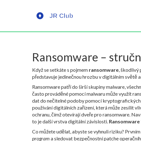
Ransomware – stručný
Když se setkáte s pojmem
ransomware
,
škodlivý 
představuje jedinečnou hrozbu v digitálním světě a 
Ransomware patří do širší skupiny
malware
,
všechn
často prováděné pomocí malwaru
může využít rans
dat do nečitelné podoby pomocí kryptografických 
používání digitálních zařízení, která může zesílit 
ochranu, čímž otevírají dveře pro ransomware. Naví
to je další vrstva digitální závislosti.
Ransomware
Co můžete udělat, abyste se vyhnuli riziku? První
program
a sledovat bezpečnostní patche operačníh