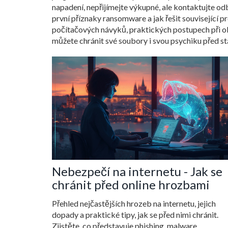
napadení, nepřijímejte výkupné, ale kontaktujte od
první příznaky ransomware a jak řešit související p
počítačových návyků, praktických postupech při o
můžete chránit své soubory i svou psychiku před s
Nebezpečí na internetu - Jak se
chránit před online hrozbami
Přehled nejčastějších hrozeb na internetu, jejich
dopady a praktické tipy, jak se před nimi chránit.
Zjistěte, co představuje phishing, malware,