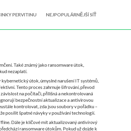
INKY PERVITINU
NEJPOPULÁRNĚJŠÍ SÍŤ
emčení
. Také známý jako
ransomware útok
,
kud nezaplatí.
ý
kybernetický útok
,
úmyslné narušení IT systémů,
fektivní. Tento proces zahrnuje
šifrování
,
převod
o
závislost na počítači
,
přílišná a nekontrolovaná
o ignorují bezpečnostní aktualizace a antivirovou
eustále kontrolovat, zda jsou soubory v pořádku –
že posílit špatné návyky v používání technologií.
fline. Dále je klíčové mít aktualizovaný
antivirový
o předchází ransomware útokům. Pokud už dojde k