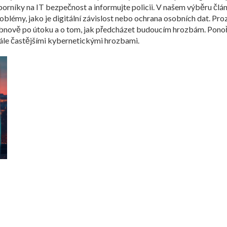
borníky na IT bezpečnost a informujte policii. V našem výběru čl
roblémy, jako je digitální závislost nebo ochrana osobních dat. Pr
bnově po útoku a o tom, jak předcházet budoucím hrozbám. Ponořte
tále častějšími kybernetickými hrozbami.