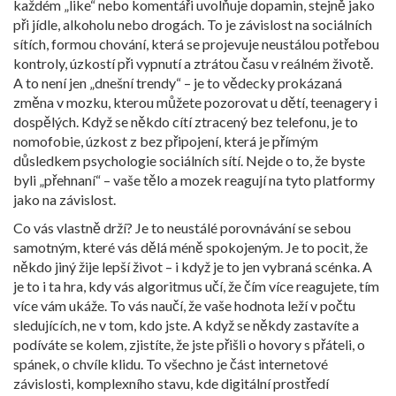
každém „like“ nebo komentáři uvolňuje dopamin, stejně jako
při jídle, alkoholu nebo drogách. To je
závislost na sociálních
sítích
,
formou chování, která se projevuje neustálou potřebou
kontroly, úzkostí při vypnutí a ztrátou času v reálném životě
.
A to není jen „dnešní trendy“ – je to vědecky prokázaná
změna v mozku, kterou můžete pozorovat u dětí, teenagery i
dospělých. Když se někdo cítí ztracený bez telefonu, je to
nomofobie
,
úzkost z bez připojení, která je přímým
důsledkem psychologie sociálních sítí
. Nejde o to, že byste
byli „přehnaní“ – vaše tělo a mozek reagují na tyto platformy
jako na závislost.
Co vás vlastně drží? Je to neustálé porovnávání se sebou
samotným, které vás dělá méně spokojeným. Je to pocit, že
někdo jiný žije lepší život – i když je to jen vybraná scénka. A
je to i ta hra, kdy vás algoritmus učí, že čím více reagujete, tím
více vám ukáže. To vás naučí, že vaše hodnota leží v počtu
sledujících, ne v tom, kdo jste. A když se někdy zastavíte a
podíváte se kolem, zjistíte, že jste přišli o hovory s přáteli, o
spánek, o chvíle klidu. To všechno je část
internetové
závislosti
,
komplexního stavu, kde digitální prostředí