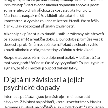
Pervitin například zvedne hladinu dopaminu a vyvolá pocit
euforie, ale po chvíli přichází úzkost a ztráta kontroly.
Marihuana naopak může zklidnit, ale také zhoršit
koncentraci a vyvolat zhulenost, kterou čtenáři často řeší v
článku „Jak rozpoznat příznaky zhulenosti“.
Alkohol pak působí jako tlumič – snižuje zábrany, ale zároveň
oslabuje paměť a reakční dobu. Dlouhodobé pití může vést k
depresi a problémům se spánkem. Pokud se chcete rychle
zbavit alkoholu z těla, máme tipy v článku o detoxikaci.
Rozpoznat, že se vám něco děje, není těžké. Hledáte ztrátu
motivace, podrážděnost, časté výkyvy nálad? To jsou typické
signály, že tělo i mozek jsou pod tlakem látky.
Digitální závislosti a jejich
psychické dopady
Internet a počítač nejsou jen nástroje – mohou se stát
návykem. Závislost na počítači, kterou rozebíráme v článku
„Projevy závislosti na počítači a jak ji zvládnout“, často vede k