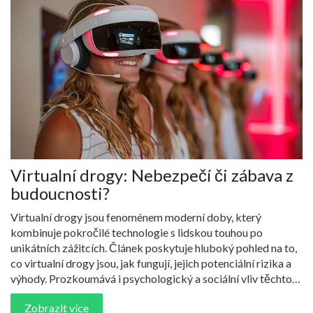
Virtualní drogy: Nebezpečí či zábava z
budoucnosti?
Virtualní drogy jsou fenoménem moderní doby, který
kombinuje pokročilé technologie s lidskou touhou po
unikátních zážitcích. Článek poskytuje hluboký pohled na to,
co virtualní drogy jsou, jak fungují, jejich potenciální rizika a
výhody. Prozkoumává i psychologický a sociální vliv těchto
digitálních substancí a nabízí tipy, jak se s jejich přítomností v
Zobrazit více
digitálním světě vyrovnat. Zároveň diskutuje kontroverze a