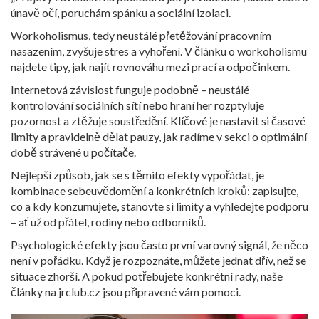
únavě očí, poruchám spánku a sociální izolaci.
Workoholismus, tedy neustálé přetěžování pracovním
nasazením, zvyšuje stres a vyhoření. V článku o workoholismu
najdete tipy, jak najít rovnováhu mezi prací a odpočinkem.
Internetová závislost funguje podobně – neustálé
kontrolování sociálních sítí nebo hraní her rozptyluje
pozornost a ztěžuje soustředění. Klíčové je nastavit si časové
limity a pravidelně dělat pauzy, jak radíme v sekci o optimální
době strávené u počítače.
Nejlepší způsob, jak se s těmito efekty vypořádat, je
kombinace sebeuvědomění a konkrétních kroků: zapisujte,
co a kdy konzumujete, stanovte si limity a vyhledejte podporu
– ať už od přátel, rodiny nebo odborníků.
Psychologické efekty jsou často první varovný signál, že něco
není v pořádku. Když je rozpoznáte, můžete jednat dřív, než se
situace zhorší. A pokud potřebujete konkrétní rady, naše
články na jrclub.cz jsou připravené vám pomoci.