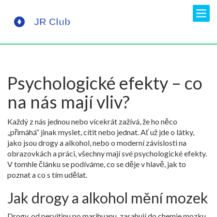
Psychologické efekty – co
na nás mají vliv?
Každý z nás jednou nebo vícekrát zažívá, že ho něco
„přimáhá“ jinak myslet, cítit nebo jednat. Ať už jde o látky,
jako jsou drogy a alkohol, nebo o moderní závislosti na
obrazovkách a práci, všechny mají své psychologické efekty.
V tomhle článku se podíváme, co se děje v hlavě, jak to
poznat a co s tím udělat.
Jak drogy a alkohol mění mozek
Drogy, od pervitinu po marihuanu, zasahují do chemie mozku.