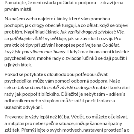
Pamatujte, že není ostuda požádat o podporu – zdraví je na
prvním místě.
Na našem webu najdete články, které vám pomohou
pochopit, jak drogy obecně fungují, a co dělat, když se objeví
problém. Například článek
Jak vzniká drogová závislost: Vše,
co potřebujete vědět
vysvětluje, jak se závislost rozvíjí. Pro
praktické tipy při užívání konopí se podívejte na
Co dělat,
když jste pod vlivem marihuany
. I když marihuana není klasické
psychedelikum, mnohé rady o zvládání účinků se dají použít i
u jiných látek.
Pokud se potýkáte s dlouhodobou potřebou užívat
psychedelika, může vám pomoci odborná podpora. Naše
sekce
Jak se chovat k osobě závislé na drogách
nabízí konkrétní
rady, jak podpořit blízkého. Důležité je nebýt sám – sdílení s
odborníkem nebo skupinou může snížit pocit izolace a
usnadnit odvykání.
Prevence je vždy lepší než léčba. Vědět, co můžete očekávat,
a mít plán pro nebezpečné situace, snižuje šance na špatný
zážitek. Přemýšlejte o svých motivech, nastavení prostředí a o