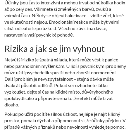
Účinky jsou často intenzivní a mohou trvat od několika hodin
až po celý den. Všimnete si změněných barvů, zvuků a
vnímání času. Někdy se objeví halucinace – vidíte věci, které
ve skutečnosti nejsou. Emocionální reakce může být velmi
silná, od euforie po úzkost. Všechno závisí na dávce,
nastavení a vaší psychické pohodě.
Rizika a jak se jim vyhnout
Největší riziko je špatná nálada, která může vést k panice
nebo paranoidním myšlenkám. U lidí s psychickými problémy
může užití psychedelik spustit nebo zhoršit onemocnění.
Další problém je nevyzpytatelnost – stejná dávka může
dvakrát působit odlišně. Pokud se rozhodnete látku
vyzkoušet, dejte si čas na klidné místo, důvěryhodného
spolubydlícího a připravte se na to, že efekt může trvat
dlouho.
Pokud po užití pocítíte silnou úzkost, nejlépe je najít klidný
prostor, pomalu dýchat a připomenout si, že účinky přejdou. V
případě vážných příznaků nebo nevolnosti vyhledejte pomoc.