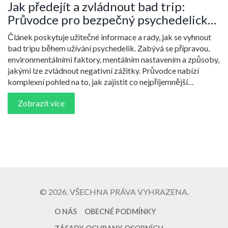
Jak předejít a zvládnout bad trip:
Průvodce pro bezpečný psychedelický
zážitek
Článek poskytuje užitečné informace a rady, jak se vyhnout
bad tripu během užívání psychedelik. Zabývá se přípravou,
environmentálními faktory, mentálním nastavením a způsoby,
jakými lze zvládnout negativní zážitky. Průvodce nabízí
komplexní pohled na to, jak zajistit co nejpříjemnější
psychedelické prožitky a jak pečovat o duševní zdraví při
Zobrazit více
jejich užívání.
© 2026. VŠECHNA PRÁVA VYHRAZENA.
O NÁS
OBECNÉ PODMÍNKY