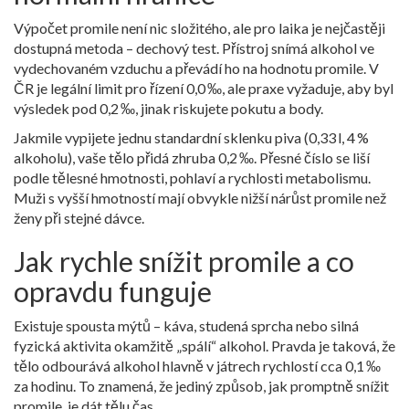
Výpočet promile není nic složitého, ale pro laika je nejčastěji
dostupná metoda – dechový test. Přístroj snímá alkohol ve
vydechovaném vzduchu a převádí ho na hodnotu promile. V
ČR je legální limit pro řízení 0,0 ‰, ale praxe vyžaduje, aby byl
výsledek pod 0,2 ‰, jinak riskujete pokutu a body.
Jakmile vypijete jednu standardní sklenku piva (0,33 l, 4 %
alkoholu), vaše tělo přidá zhruba 0,2 ‰. Přesné číslo se liší
podle tělesné hmotnosti, pohlaví a rychlosti metabolismu.
Muži s vyšší hmotností mají obvykle nižší nárůst promile než
ženy při stejné dávce.
Jak rychle snížit promile a co
opravdu funguje
Existuje spousta mýtů – káva, studená sprcha nebo silná
fyzická aktivita okamžitě „spálí“ alkohol. Pravda je taková, že
tělo odbourává alkohol hlavně v játrech rychlostí cca 0,1 ‰
za hodinu. To znamená, že jediný způsob, jak promptně snížit
promile, je dát tělu čas.