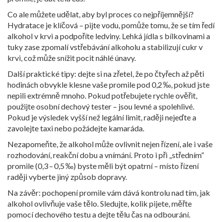
Co ale můžete udělat, aby byl proces co nejpříjemnější?
Hydratace je klíčová – pijte vodu, pomůže tomu, že se tím ředí
alkohol v krvi a podpoříte ledviny. Lehká jídla s bílkovinami a
tuky zase zpomalí vstřebávání alkoholu a stabilizují cukr v
krvi, což může snížit pocit náhlé únavy.
Další praktické tipy: dejte si na zřetel, že po čtyřech až pěti
hodinách obvykle klesne vaše promile pod 0,2 ‰, pokud jste
nepili extrémně mnoho. Pokud potřebujete rychle ověřit,
použijte osobní dechový tester – jsou levné a spolehlivé.
Pokud je výsledek vyšší než legální limit, raději nejeďte a
zavolejte taxi nebo požádejte kamaráda.
Nezapomeňte, že alkohol může ovlivnit nejen řízení, ale i vaše
rozhodování, reakční dobu a vnímání. Proto i při „středním“
promile (0,3 – 0,5 ‰) byste měli být opatrní – místo řízení
raději vyberte jiný způsob dopravy.
Na závěr: pochopení promile vám dává kontrolu nad tím, jak
alkohol ovlivňuje vaše tělo. Sledujte, kolik pijete, měřte
pomocí dechového testu a dejte tělu čas na odbourání.