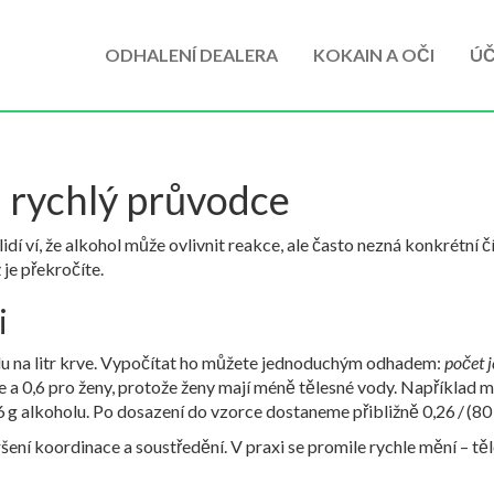
ODHALENÍ DEALERA
KOKAIN A OČI
ÚČ
 rychlý průvodce
idí ví, že alkohol může ovlivnit reakce, ale často nezná konkrétní 
 je překročíte.
i
u na litr krve. Vypočítat ho můžete jednoduchým odhadem:
počet j
že a 0,6 pro ženy, protože ženy mají méně tělesné vody. Například m
0,26 g alkoholu. Po dosazení do vzorce dostaneme přibližně 0,26 / (80
ršení koordinace a soustředění. V praxi se promile rychle mění – tě