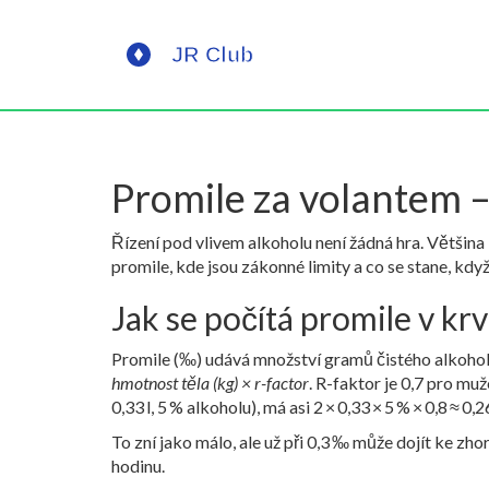
Promile za volantem –
Řízení pod vlivem alkoholu není žádná hra. Většina l
promile, kde jsou zákonné limity a co se stane, když
Jak se počítá promile v krv
Promile (‰) udává množství gramů čistého alkohol
hmotnost těla (kg) × r-factor
. R-faktor je 0,7 pro mu
0,33 l, 5 % alkoholu), má asi 2 × 0,33 × 5 % × 0,8 ≈ 
To zní jako málo, ale už při 0,3 ‰ může dojít ke zho
hodinu.