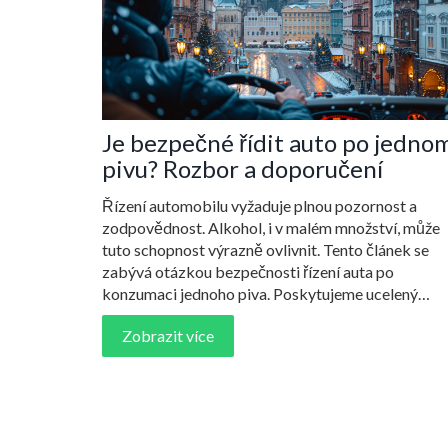
Je bezpečné řídit auto po jedno
pivu? Rozbor a doporučení
Řízení automobilu vyžaduje plnou pozornost a
zodpovědnost. Alkohol, i v malém množství, může
tuto schopnost výrazně ovlivnit. Tento článek se
zabývá otázkou bezpečnosti řízení auta po
konzumaci jednoho piva. Poskytujeme ucelený
pohled na to, jak alkohol ovlivňuje schopnost řízení
Zobrazit více
jaká pravidla a doporučení existují v České republi
a jaké jsou nejlepší postupy pro zajištění vaší
bezpečnosti a bezpečnosti ostatních na silnici.