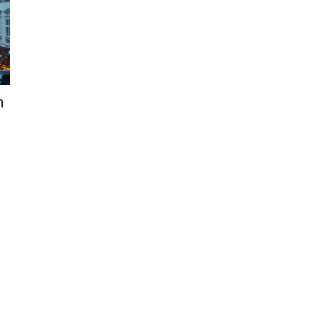
m
,
ce