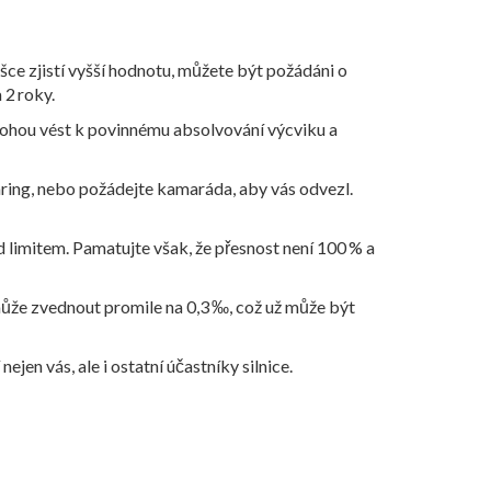
ušce zjistí vyšší hodnotu, můžete být požádáni o
 2 roky.
 mohou vést k povinnému absolvování výcviku a
sharing, nebo požádejte kamaráda, aby vás odvezl.
 limitem. Pamatujte však, že přesnost není 100 % a
í může zvednout promile na 0,3 ‰, což už může být
ejen vás, ale i ostatní účastníky silnice.