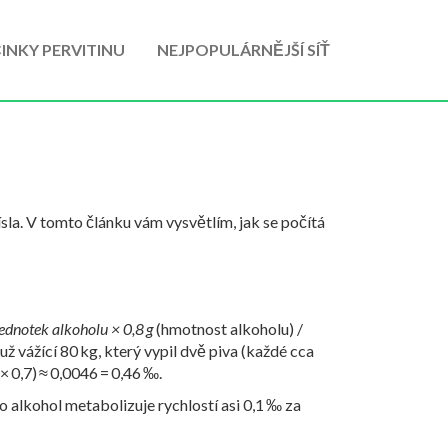
INKY PERVITINU
NEJPOPULÁRNĚJŠÍ SÍŤ
čísla. V tomto článku vám vysvětlím, jak se počítá
ednotek alkoholu × 0,8 g
(hmotnost alkoholu) /
už vážící 80 kg, který vypil dvě piva (každé cca
 × 0,7) ≈ 0,0046 = 0,46 ‰.
lo alkohol metabolizuje rychlostí asi 0,1 ‰ za