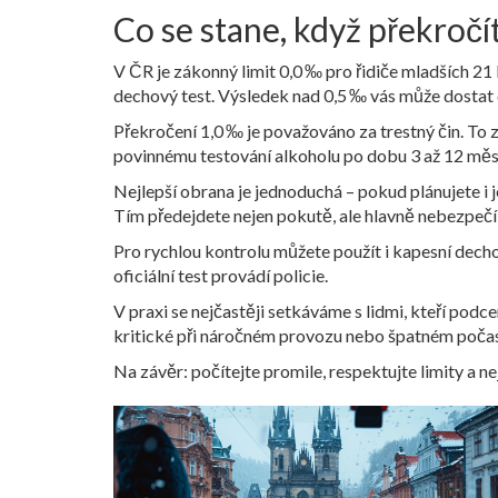
Co se stane, když překročít
V ČR je zákonný limit 0,0 ‰ pro řidiče mladších 21 
dechový test. Výsledek nad 0,5 ‰ vás může dostat d
Překročení 1,0 ‰ je považováno za trestný čin. To
povinnému testování alkoholu po dobu 3 až 12 měs
Nejlepší obrana je jednoduchá – pokud plánujete i je
Tím předejdete nejen pokutě, ale hlavně nebezpečí n
Pro rychlou kontrolu můžete použít i kapesní decho
oficiální test provádí policie.
V praxi se nejčastěji setkáváme s lidmi, kteří podc
kritické při náročném provozu nebo špatném počas
Na závěr: počítejte promile, respektujte limity a nej