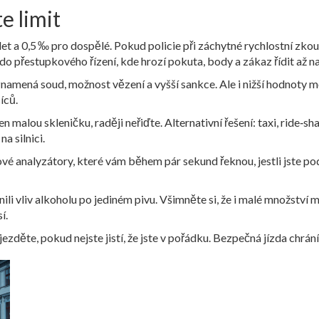
e limit
let a 0,5 ‰ pro dospělé. Pokud policie při záchytné rychlostní zko
o přestupkového řízení, kde hrozí pokuta, body a zákaz řídit až na
 znamená soud, možnost vězení a vyšší sankce. Ale i nižší hodnoty
íců.
n malou skleničku, raději neřiďte. Alternativní řešení: taxi, ride‑
a silnici.
vé analyzátory, které vám během pár sekund řeknou, jestli jste pod
enili vliv alkoholu po jediném pivu. Všimněte si, že i malé množstv
í.
ezděte, pokud nejste jistí, že jste v pořádku. Bezpečná jízda chrání n