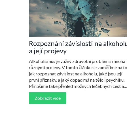
Rozpoznání závislosti na alkohol
a její projevy
Alkoholismus je vážný zdravotní problém s mnoha
různými projevy. V tomto článku se zaměříme na to
jak rozpoznat závislost na alkoholu, jaké jsou její
první příznaky, a jaký dopad má na tělo i psychiku.
Přinášíme také přehled možných léčebných cest a
podpůrných strategií. Cílem je poskytnout užitečn
Zobrazit více
informace a pomoci lidem čelícím této závislosti.