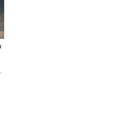
u
,
é