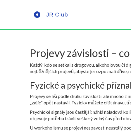
Projevy závislosti – c
Každý, kdo se setkal s drogovou, alkoholovou či digi
nejběžnějších projevů, abyste je rozpoznali dříve, n
Fyzické a psychické přízn
Projevy se liší podle druhu závislosti, ale mnoho z 
„zajíc“ opět nastavil. Fyzicky můžete cítit únavu, tř
Psychické signály jsou častější: náhlá náladová ko
objevuje potřeba trávit veškerý volný čas před obr
U workoholismu se projeví nespavost, neustálý pocit