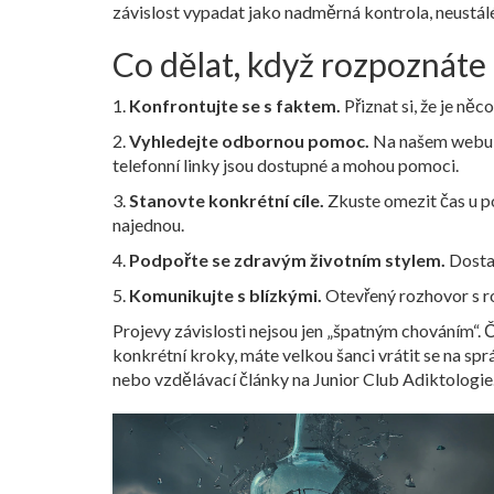
závislost vypadat jako nadměrná kontrola, neustálé
Co dělat, když rozpoznáte
1.
Konfrontujte se s faktem.
Přiznat si, že je něc
2.
Vyhledejte odbornou pomoc.
Na našem webu na
telefonní linky jsou dostupné a mohou pomoci.
3.
Stanovte konkrétní cíle.
Zkuste omezit čas u po
najednou.
4.
Podpořte se zdravým životním stylem.
Dostat
5.
Komunikujte s blízkými.
Otevřený rozhovor s ro
Projevy závislosti nejsou jen „špatným chováním“.
konkrétní kroky, máte velkou šanci vrátit se na spr
nebo vzdělávací články na Junior Club Adiktologie