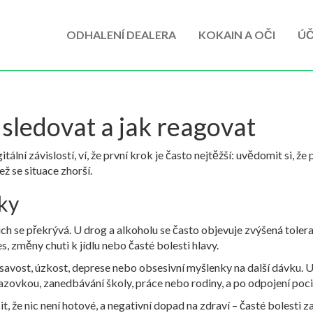
ODHALENÍ DEALERA
KOKAIN A OČI
ÚČ
o sledovat a jak reagovat
tální závislostí, ví, že první krok je často nejtěžší: uvědomit si, ž
ež se situace zhorší.
aky
nich se překrývá. U drog a alkoholu se často objevuje zvýšená toler
es, změny chuti k jídlu nebo časté bolesti hlavy.
lísavost, úzkost, deprese nebo obsesivní myšlenky na další dávku. 
azovkou, zanedbávání školy, práce nebo rodiny, a po odpojení poci
, že nic není hotové, a negativní dopad na zdraví – časté bolesti z