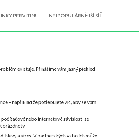
INKY PERVITINU
NEJPOPULÁRNĚJŠÍ SÍŤ
e problém existuje. Přinášíme vám jasný přehled
ance – například že potřebujete víc, aby se vám
U počítačové nebo internetové závislosti se
t prázdnoty.
ad, hlavy a stres. V partnerských vztazích může