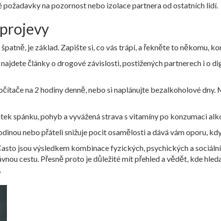
 požadavky na pozornost nebo izolace partnera od ostatních lidí.
 projevy
o špatně, je základ. Zapište si, co vás trápí, a řekněte to někomu, ko
jdete články o drogové závislosti, postižených partnerech i o digi
čítače na 2 hodiny denně, nebo si naplánujte bezalkoholové dny. 
ek spánku, pohyb a vyvážená strava s vitamíny po konzumaci alkoh
dinou nebo přáteli snižuje pocit osamělosti a dává vám oporu, kd
 Často jsou výsledkem kombinace fyzických, psychických a sociáln
ávnou cestu. Přesně proto je důležité mít přehled a vědět, kde hle
.