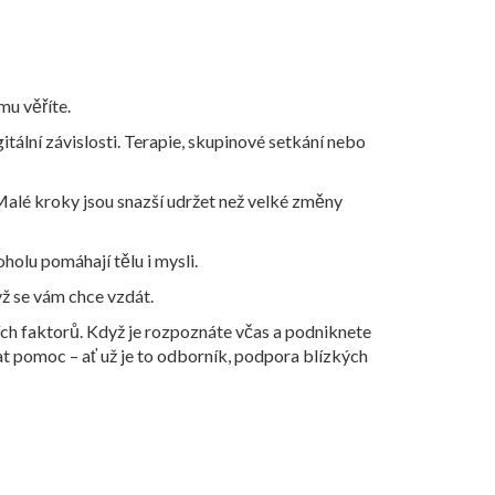
mu věříte.
tální závislosti. Terapie, skupinové setkání nebo
Malé kroky jsou snazší udržet než velké změny
olu pomáhají tělu i mysli.
yž se vám chce vzdát.
ích faktorů. Když je rozpoznáte včas a podniknete
dat pomoc – ať už je to odborník, podpora blízkých