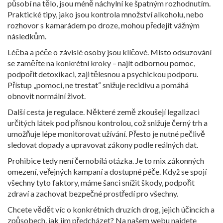
působí na tělo, jsou méně náchylní ke špatným rozhodnutím.
Praktické tipy, jako jsou kontrola množství alkoholu, nebo
rozhovor s kamarádem po droze, mohou předejít vážným
následkům.
Léčba a péče o závislé osoby jsou klíčové. Místo odsuzování
se zaměřte na konkrétní kroky – najít odbornou pomoc,
podpořit detoxikaci, zaji tělesnou a psychickou podporu.
Přístup „pomoci, ne trestat“ snižuje recidivu a pomáhá
obnovit normální život.
Další cesta je regulace. Některé země zkoušejí legalizaci
určitých látek pod přísnou kontrolou, což snižuje černý trh a
umožňuje lépe monitorovat užívání. Přesto je nutné pečlivě
sledovat dopady a upravovat zákony podle reálných dat.
Prohibice tedy není černobílá otázka. Je to mix zákonných
omezení, veřejných kampaní a dostupné péče. Když se spojí
všechny tyto faktory, máme šanci snížit škody, podpořit
zdraví a zachovat bezpečné prostředí pro všechny.
Chcete vědět víc o konkrétních druzích drog, jejich účincích a
způsobech, jak jim předcházet? Na našem webu najdete