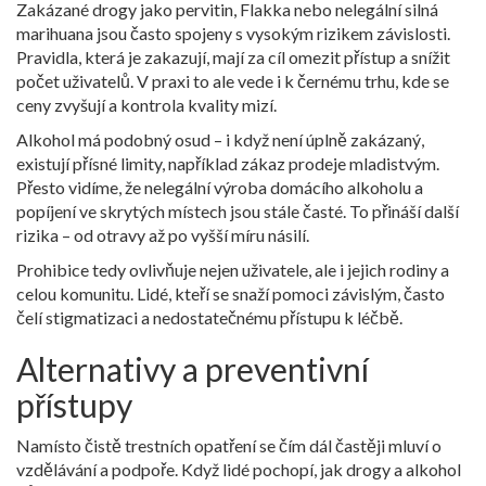
Zakázané drogy jako pervitin, Flakka nebo nelegální silná
marihuana jsou často spojeny s vysokým rizikem závislosti.
Pravidla, která je zakazují, mají za cíl omezit přístup a snížit
počet uživatelů. V praxi to ale vede i k černému trhu, kde se
ceny zvyšují a kontrola kvality mizí.
Alkohol má podobný osud – i když není úplně zakázaný,
existují přísné limity, například zákaz prodeje mladistvým.
Přesto vidíme, že nelegální výroba domácího alkoholu a
popíjení ve skrytých místech jsou stále časté. To přináší další
rizika – od otravy až po vyšší míru násilí.
Prohibice tedy ovlivňuje nejen uživatele, ale i jejich rodiny a
celou komunitu. Lidé, kteří se snaží pomoci závislým, často
čelí stigmatizaci a nedostatečnému přístupu k léčbě.
Alternativy a preventivní
přístupy
Namísto čistě trestních opatření se čím dál častěji mluví o
vzdělávání a podpoře. Když lidé pochopí, jak drogy a alkohol