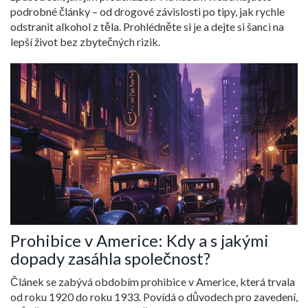
podrobné články – od drogové závislosti po tipy, jak rychle
odstranit alkohol z těla. Prohlédněte si je a dejte si šanci na
lepší život bez zbytečných rizik.
Prohibice v Americe: Kdy a s jakými
dopady zasáhla společnost?
Článek se zabývá obdobím prohibice v Americe, která trvala
od roku 1920 do roku 1933. Povídá o důvodech pro zavedení,