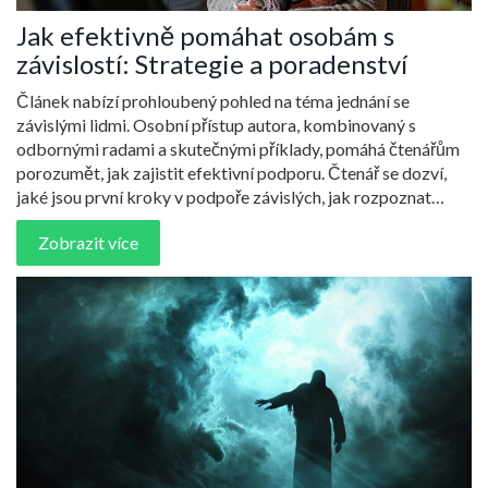
Jak efektivně pomáhat osobám s
závislostí: Strategie a poradenství
Článek nabízí prohloubený pohled na téma jednání se
závislými lidmi. Osobní přístup autora, kombinovaný s
odbornými radami a skutečnými příklady, pomáhá čtenářům
porozumět, jak zajistit efektivní podporu. Čtenář se dozví,
jaké jsou první kroky v podpoře závislých, jak rozpoznat
mechanismy závislosti, a získá návrhy, jak může pozitivně
Zobrazit více
ovlivnit proces uzdravení.