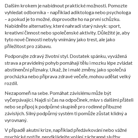
Dalším krokem je nabídnout praktické možnosti. Pomozte
vyhledat odborníka – například adiktologa nebo psychologa
– a pokud je to možné, doprovodte ho na první schůzku.
Nabídněte alternativy, které nahradí starý návyk: sport,
kreativní činnost nebo společenské aktivity. Důležité je, aby
tyto nové činnosti nebyly vnímány jako trest, ale jako
příležitost pro zábavu.
Podporujte zdravý životní styl. Dostatek spánku, vyvážená
strava a pravidelný pohyb pomáhají tělu i mozku lépe zvládat
abstinenční příznaky. Ukaž, že i malé změny, jako společná
procházka nebo příprava zdravé večeře, mohou udělat velký
rozdíl.
Nezapomeň na sebe. Pomáhat závislému může být
vyčerpávající. Najdi si čas na odpočinek, mluv s dalšími přáteli
nebo se připoj k podpůrné skupině pro rodinné příbuzné
závislých. Silný podpůrný systém ti pomůže zůstat klidný a
vyrovnaný.
V případě akutní krize, například předávkování nebo vážné
psychické potíže, neodkládejte volání záchranné služby.