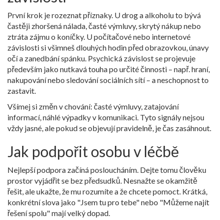
První krok je rozeznat příznaky. U drog a alkoholu to bývá
častěji zhoršená nálada, časté výmluvy, skrytý nákup nebo
ztráta zájmu o koníčky. U počítačové nebo internetové
závislosti si všimneš dlouhých hodin před obrazovkou, únavy
očí a zanedbání spánku. Psychická závislost se projevuje
především jako nutkavá touha po určité činnosti – např. hraní,
nakupování nebo sledování sociálních sítí – a neschopnost to
zastavit.
Všímej si změn v chování: časté výmluvy, zatajování
informací, náhlé výpadky v komunikaci. Tyto signály nejsou
vždy jasné, ale pokud se objevují pravidelně, je čas zasáhnout.
Jak podpořit osobu v léčbě
Nejlepší podpora začíná posloucháním. Dejte tomu člověku
prostor vyjádřit se bez předsudků. Nesnažte se okamžitě
řešit, ale ukažte, že mu rozumíte a že chcete pomoct. Krátká,
konkrétní slova jako "Jsem tu pro tebe" nebo "Můžeme najít
řešení spolu" mají velký dopad.