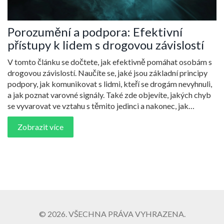
Porozumění a podpora: Efektivní
přístupy k lidem s drogovou závislostí
V tomto článku se dočtete, jak efektivně pomáhat osobám s
drogovou závislostí. Naučíte se, jaké jsou základní principy
podpory, jak komunikovat s lidmi, kteří se drogám nevyhnuli,
a jak poznat varovné signály. Také zde objevíte, jakých chyb
se vyvarovat ve vztahu s těmito jedinci a nakonec, jak
pečovat o sebe, pokud blízký člověk drogově závislým je.
Zobrazit více
© 2026. VŠECHNA PRÁVA VYHRAZENA.