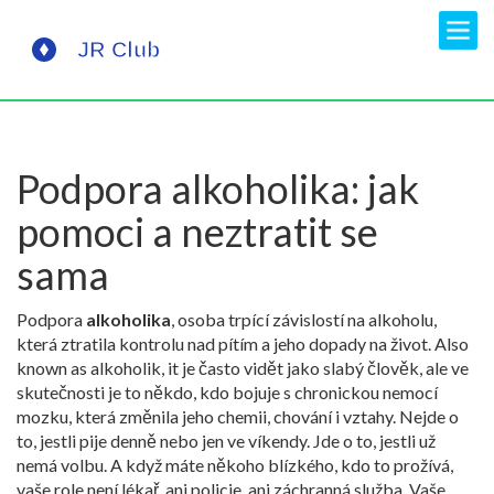
Podpora alkoholika: jak
pomoci a neztratit se
sama
Podpora
alkoholika
,
osoba trpící závislostí na alkoholu,
která ztratila kontrolu nad pítím a jeho dopady na život
. Also
known as
alkoholik
, it je často vidět jako slabý člověk, ale ve
skutečnosti je to někdo, kdo bojuje s chronickou nemocí
mozku, která změnila jeho chemii, chování i vztahy.
Nejde o
to, jestli pije denně nebo jen ve víkendy. Jde o to, jestli už
nemá volbu. A když máte někoho blízkého, kdo to prožívá,
vaše role není lékař, ani policie, ani záchranná služba. Vaše