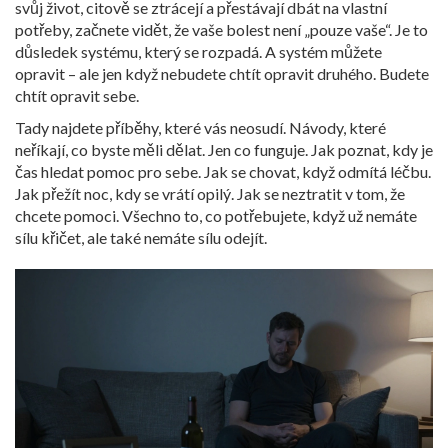
svůj život, citově se ztrácejí a přestávají dbát na vlastní
potřeby
, začnete vidět, že vaše bolest není „pouze vaše“. Je to
důsledek systému, který se rozpadá. A systém můžete
opravit – ale jen když nebudete chtít opravit druhého. Budete
chtít opravit sebe.
Tady najdete příběhy, které vás neosudí. Návody, které
neříkají, co byste měli dělat. Jen co funguje. Jak poznat, kdy je
čas hledat pomoc pro sebe. Jak se chovat, když odmítá léčbu.
Jak přežít noc, kdy se vrátí opilý. Jak se neztratit v tom, že
chcete pomoci. Všechno to, co potřebujete, když už nemáte
sílu křičet, ale také nemáte sílu odejít.