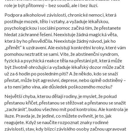
role je být přítomný – bez soudů, ale i bez iluzí.
Podpora
alkoholové závislosti
,
chronické nemoci, která
postihuje mozek, tělo i vztahy, a vyžaduje lékařskou,
psychologickou i sociální pomoc
začíná tím, že přestanete
hledat záchranné řešení. Neexistuje žádná magická věta,
která by ho přesvědčila. Neexistuje žádný návod, jak ho
„přimět“ k uzdravení. Ale existují konkrétní kroky, které vám
pomohou neztratit se sami. Víte, že
abstinenční syndrom
,
fyzická a psychická reakce těla na přestání pít, která může
být životně ohrožující a vyžaduje lékařský dozor
může začít
už za 6 hodin po posledním pití? A že někdo, kdo se snaží
přestat, může být agresivní, deprese, nebo úplně odstíněný –
a to není jeho vina, ale důsledek poškozeného mozku?
Největší chyba, kterou dělají rodiny, je myslet, že pokud
přestanou křičet, přestanou se stěžovat a přestanou se snažit
„zachránit“, budou všechno mít pod kontrolou. Ale kontrola je
iluze. Pravda je, že jediné, co můžete ovlivnit, je to, jak
reagujete. Když se naučíte rozpoznat znaky
rodinné
závislosti
,
stav, kdy blízcí závislého osoby začnou upravovat