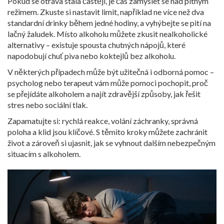
Pokud se otrava stala častěji, je čas zamyslet se nad pitným
režimem. Zkuste si nastavit limit, například ne více než dva
standardní drinky během jedné hodiny, a vyhýbejte se pití na
lačný žaludek. Místo alkoholu můžete zkusit nealkoholické
alternativy – existuje spousta chutných nápojů, které
napodobují chuť piva nebo koktejlů bez alkoholu.
V některých případech může být užitečná i odborná pomoc –
psycholog nebo terapeut vám může pomoci pochopit, proč
se přejídáte alkoholem a najít zdravější způsoby, jak řešit
stres nebo sociální tlak.
Zapamatujte si: rychlá reakce, volání záchranky, správná
poloha a klid jsou klíčové. S těmito kroky můžete zachránit
život a zároveň si ujasnit, jak se vyhnout dalším nebezpečným
situacím s alkoholem.