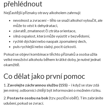
přehlédnout
Nejčastější příznaky otravy alkoholem zahrnují:
nevolnost a zvracení – tělo se snaží alkohol vyloučit, ale
může to vést k dehydrataci,
závratě, zmatenost či ztráta orientace,
silná ospalost, která může vyústit v bezvědomí,
rychlé dýchání nebo naopak zpomalený dech,
puls rychlejší nebo slabý, pocit úzkosti.
Pokud se objeví kombinace těchto příznaků a osoba užila
velké množství alkoholu během krátké doby, je nutné jednat
okamžitě.
Co dělat jako první pomoc
1.
Zavolejte záchrannou službu (155)
– i když se stav zdá
jen mírný, odborníci chtějí být informováni o možném riziku.
2.
Postavte osobu na bok
(tzv. poziční oběť). Tím zabráníte
udušení, pokud se zvrací.