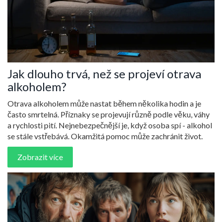
Jak dlouho trvá, než se projeví otrava
alkoholem?
Otrava alkoholem může nastat během několika hodin a je
často smrtelná. Příznaky se projevují různě podle věku, váhy
a rychlosti pití. Nejnebezpečnější je, když osoba spí - alkohol
se stále vstřebává. Okamžitá pomoc může zachránit život.
Zobrazit více