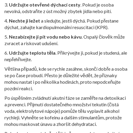
3.
Udržujte otevřené dýchací cesty
. Pokud je osoba
nevolná, odstraňte z úst možný zbytek jídla nebo pití.
4.
Nechte ji ležet
a sledujte, jestli dýchá. Pokud přestane
dýchat, zahajte kardiopulmonální resuscitaci (KPR).
5.
Nezabízejte jí pít vodu nebo kávu
. Ospalý člověk může
zvracet a riskovat udušení.
6.
Udržujte teplotu těla
. Přikrývejte ji, pokud je studená, ale
nepřehřívejte.
Většina případů, kde se rychle zasáhne, skončí dobře a osoba
se po čase probudí. Přesto je důležité vědět, že příznaky
mohou nastat i po několika hodinách, proto nepodceňujte
pozdní reakci.
Po úspěšném zvládnutí akutní fáze se zaměřte na detoxikaci
a prevenci. Přijmutí dostatečného množství tekutin (čistá
voda, elektrolytové nápoje) pomůže tělu vyplavit alkohol
rychleji. Vyhněte se kofeinu a dalším stimulantům, protože
mohou maskovat únavu a zhoršit dehydrataci.