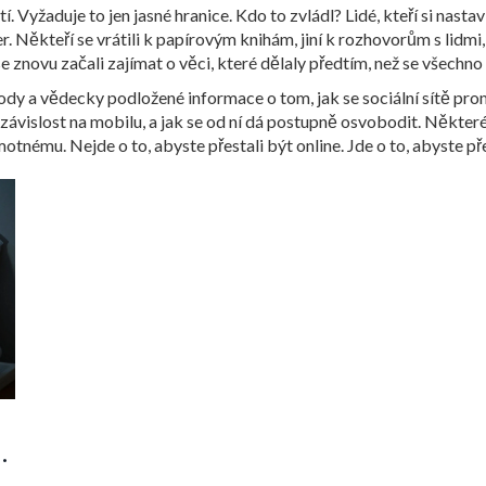
. Vyžaduje to jen jasné hranice. Kdo to zvládl? Lidé, kteří si nasta
Někteří se vrátili k papírovým knihám, jiní k rozhovorům s lidmi, 
 že se znovu začali zajímat o věci, které dělaly předtím, než se všechn
ody a vědecky podložené informace o tom, jak se sociální sítě prom
e závislost na mobilu, a jak se od ní dá postupně osvobodit. Některé 
tnému. Nejde o to, abyste přestali být online. Jde o to, abyste pře
,