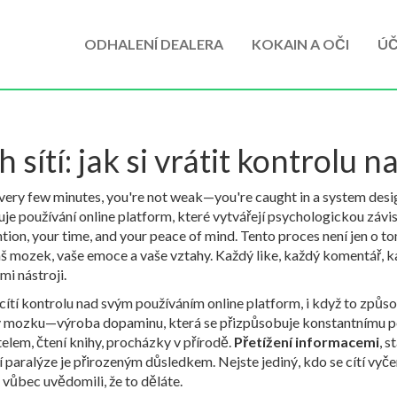
ODHALENÍ DEALERA
KOKAIN A OČI
ÚČ
 sítí: jak si vrátit kontrolu 
 every few minutes, you're not weak—you're caught in a system des
e používání online platform, které vytvářejí psychologickou závis
ntion, your time, and your peace of mind.
Tento proces není jen o t
š mozek, vaše emoce a vaše vztahy. Každý like, každý komentář, kaž
mi nástroji.
ecítí kontrolu nad svým používáním online platform, i když to způ
a v mozku—výroba dopaminu, která se přizpůsobuje konstantnímu po
ítelem, čtení knihy, procházky v přírodě.
Přetížení informacemi
,
st
í paralýze
je přirozeným důsledkem. Nejste jediný, kdo se cítí vyče
 vůbec uvědomili, že to děláte.