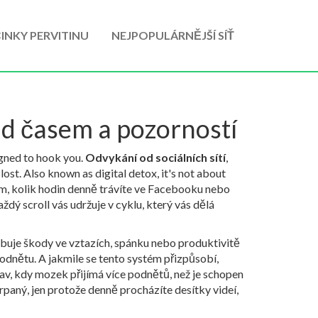
INKY PERVITINU
NEJPOPULÁRNĚJŠÍ SÍŤ
nad časem a pozorností
igned to hook you.
Odvykání od sociálních sítí
,
lost
. Also known as
digital detox
, it's not about
om, kolik hodin denně trávíte ve Facebooku nebo
dý scroll vás udržuje v cyklu, který vás dělá
sobuje škody ve vztazích, spánku nebo produktivitě
dnětu. A jakmile se tento systém přizpůsobí,
av, kdy mozek přijímá více podnětů, než je schopen
rpaný, jen protože denně procházíte desítky videí,