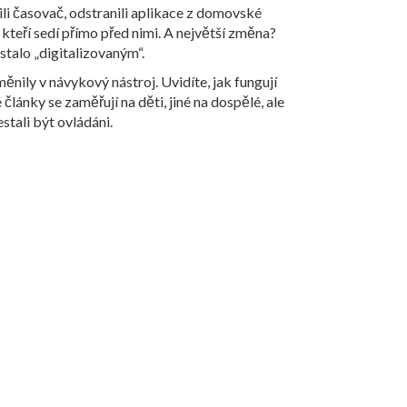
vili časovač, odstranili aplikace z domovské
kteří sedí přímo před nimi. A největší změna?
o stalo „digitalizovaným“.
ěnily v návykový nástroj. Uvidíte, jak fungují
články se zaměřují na děti, jiné na dospělé, ale
stali být ovládáni.