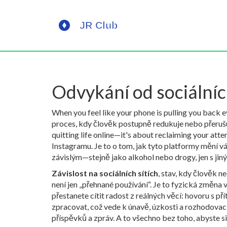
Odvykání od sociálních
When you feel like your phone is pulling you back
proces, kdy člověk postupně redukuje nebo přerušuj
quitting life online—it's about reclaiming your atte
Instagramu. Je to o tom, jak tyto platformy mění vá
závislým—stejně jako alkohol nebo drogy, jen s jiný
Závislost na sociálních sítích
,
stav, kdy člověk n
není jen „přehnané používání“. Je to fyzická změn
přestanete cítit radost z reálných věcí: hovoru s př
zpracovat, což vede k únavě, úzkosti a rozhodovac
příspěvků a zpráv. A to všechno bez toho, abyste si