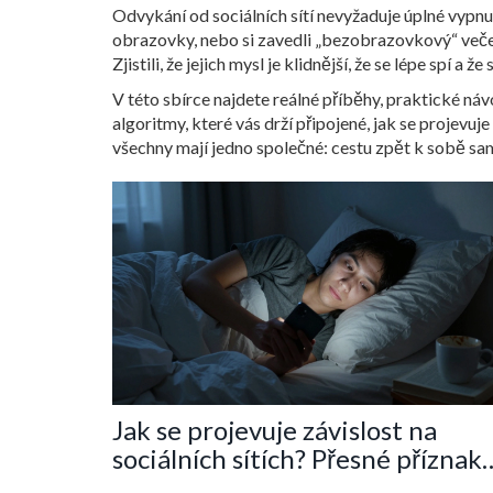
Odvykání od sociálních sítí nevyžaduje úplné vypnutí
obrazovky, nebo si zavedli „bezobrazovkový“ večer. 
Zjistili, že jejich mysl je klidnější, že se lépe spí a
V této sbírce najdete reálné příběhy, praktické náv
algoritmy, které vás drží připojené, jak se projevuj
všechny mají jedno společné: cestu zpět k sobě samo
Jak se projevuje závislost na
sociálních sítích? Přesné příznaky
které už nemůžete ignorovat