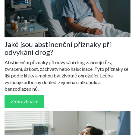
Jaké jsou abstinenční příznaky při
odvykání drog?
Abstinenční příznaky při odvykání drog zahrnují třes,
zvracení, úzkost, záchvaty nebo halucinace. Tyto příznaky se
liší podle látky a mohou být životně ohrožující. Léčba
vyžaduje odborný dohled, zejména u alkoholu a
benzodiazepinů.
Zobrazit více