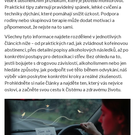
vede k abstinenčním příznakům, které je potřeba monitorovat
.
Praktické tipy zahrnují pravidelný spánek, lehké cvičení a
techniky dýchání, které pomáhají snížit úzkost. Podpora
rodiny nebo skupinová terapie může dodat motivaci a
připomenout, že nejste na to sami.
Všechny tyto informace najdete rozdělené v jednotlivých
článcích níže – od praktických rad, jak zvládnout kofeinovou
abstinenci, přes detailní popisy alkoholových následků, až po
konkrétní postupy pro detoxikaci střev. Bez ohledu na to,
jestli bojujete s drogovou závislostí, alkoholismem nebo jen
hledáte způsoby, jak podpořit své tělo během odvykání, náš
výběr vám poskytne konkrétní kroky a reálné zkušenosti.
Prohlédněte si naše články a najděte ten, který vás nejvíce
osloví, a začněte svou cestu k čistému a zdravému životu.