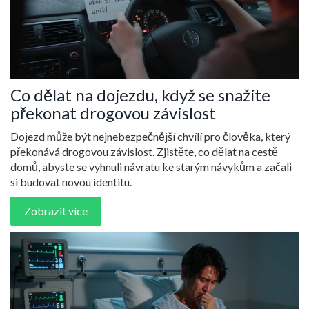
Co dělat na dojezdu, když se snažíte
překonat drogovou závislost
Dojezd může být nejnebezpečnější chvílí pro člověka, který
překonává drogovou závislost. Zjistěte, co dělat na cestě
domů, abyste se vyhnuli návratu ke starým návykům a začali
si budovat novou identitu.
Zobrazit více