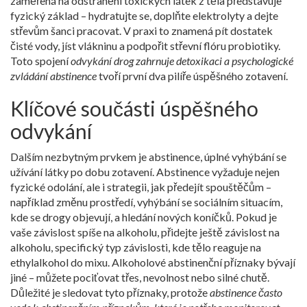
zaměřená na odstranění toxických látek z těla
představuje
fyzický základ – hydratujte se, doplňte elektrolyty a dejte
střevům šanci pracovat. V praxi to znamená pít dostatek
čisté vody, jíst vlákninu a podpořit střevní flóru probiotiky.
Toto spojení
odvykání drog zahrnuje detoxikaci a psychologické
zvládání abstinence
tvoří první dva pilíře úspěšného zotavení.
Klíčové součásti úspěšného
odvykání
Dalším nezbytným prvkem je
abstinence
,
úplné vyhýbání se
užívání látky po dobu zotavení
. Abstinence vyžaduje nejen
fyzické odolání, ale i strategii, jak předejít spouštěčům –
například změnu prostředí, vyhýbání se sociálním situacím,
kde se drogy objevují, a hledání nových koníčků. Pokud je
vaše závislost spíše na alkoholu, přidejte ještě
závislost na
alkoholu
,
specifický typ závislosti, kde tělo reaguje na
ethylalkohol
do mixu. Alkoholové abstinenční příznaky bývají
jiné – můžete pociťovat třes, nevolnost nebo silné chutě.
Důležité je sledovat tyto příznaky, protože
abstinence často