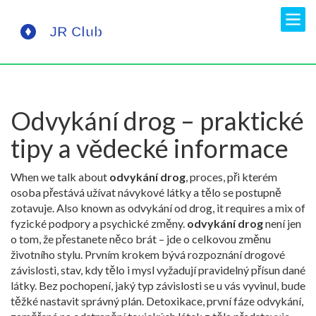
Odvykání drog – praktické
tipy a vědecké informace
When we talk about
odvykání drog
,
proces, při kterém
osoba přestává užívat návykové látky a tělo se postupně
zotavuje
. Also known as
odvykání od drog
, it requires a mix of
fyzické podpory a psychické změny.
odvykání drog
není jen
o tom, že přestanete něco brát – jde o celkovou změnu
životního stylu. Prvním krokem bývá rozpoznání
drogové
závislosti
,
stav, kdy tělo i mysl vyžadují pravidelný přísun dané
látky
. Bez pochopení, jaký typ závislosti se u vás vyvinul, bude
těžké nastavit správný plán.
Detoxikace
,
první fáze odvykání,