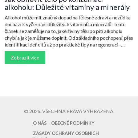
alkoholu: Důležité vitamíny a minerály
Alkohol může mít značný dopad na tělesné zdraví a nezřídka
dochází k vyčerpání důležitých vitamínů a minerálů. Tento
článek se zaměřuje na to, jaké živiny tělu po pití alkoholu
chybí a jak je můžeme doplnit. Od základního pochopení, přes
identifikaci deficitů až po praktické tipy na regeneraci -
poskytujeme komplexní pohled na obnovu tělesných rezerv
Zobrazit více
po alkoholovém excesu.
© 2026. VŠECHNA PRÁVA VYHRAZENA.
O NÁS
OBECNÉ PODMÍNKY
ZÁSADY OCHRANY OSOBNÍCH