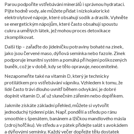
Parou podpoříte vstřebávání minerálů i správnou hydrataci.
Pijte hodně vody, ale můžete přidat i nízkokalorické
elektrolytové nápoje, které obsahují sodík a draslík. Vyhněte
se energetickým nápojům, které často obsahují spoustu
cukru a umělých látek, jež mohou proces detoxikace
zkomplikovat.
Další tip – zařaďte do jídelníčku potraviny bohaté na zinek,
jako jsou červené maso, dýňová semínka nebo fazole. Zinek
podporuje imunitní systém a pomáhá při hojení poškozených
buněk, což je v době, kdy se tělo opravuje, neocenitelné.
Nezapomeňte také na vitamín D, který je technicky
protilátkem pro vstřebávání vápníku. Vzhledem k tomu, že
lidé často tráví dlouho uvnitř během odvykání, je dobré
doplnit vitamin D, ať už slunečním zářením nebo doplňkem.
Jakmile získáte základní přehled, můžete si vytvořit
jednoduchý týdenní plán. Např. pondělí a středu po ránu
smoothie s špenátem, banánem a lžičkou mandlového másla
(zdroj hořčíku). Ve středu a v pátek přidejte salát s avokádem
a dýňovými semínky. Každý večer dopřejte tělu dostatek