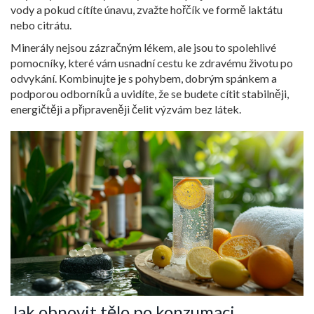
vody a pokud cítíte únavu, zvažte hořčík ve formě laktátu
nebo citrátu.
Minerály nejsou zázračným lékem, ale jsou to spolehlivé
pomocníky, které vám usnadní cestu ke zdravému životu po
odvykání. Kombinujte je s pohybem, dobrým spánkem a
podporou odborníků a uvidíte, že se budete cítit stabilněji,
energičtěji a připraveněji čelit výzvám bez látek.
Jak obnovit tělo po konzumaci