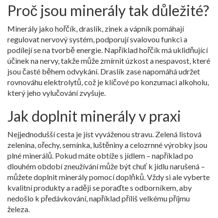
Proč jsou minerály tak důležité?
Minerály jako hořčík, draslík, zinek a vápník pomáhají
regulovat nervový systém, podporují svalovou funkci a
podílejí se na tvorbě energie. Například hořčík má uklidňující
účinek na nervy, takže může zmírnit úzkost a nespavost, které
jsou časté během odvykání. Draslík zase napomáhá udržet
rovnováhu elektrolytů, což je klíčové po konzumaci alkoholu,
který jeho vylučování zvyšuje.
Jak doplnit minerály v praxi
Nejjednodušší cesta je jíst vyváženou stravu. Zelená listová
zelenina, ořechy, semínka, luštěniny a celozrnné výrobky jsou
plné minerálů. Pokud máte obtíže s jídlem – například po
dlouhém období zneužívání může být chuť k jídlu narušená –
můžete doplnit minerály pomocí doplňků. Vždy si ale vyberte
kvalitní produkty a raději se poraďte s odborníkem, aby
nedošlo k předávkování, například příliš velkému příjmu
železa.