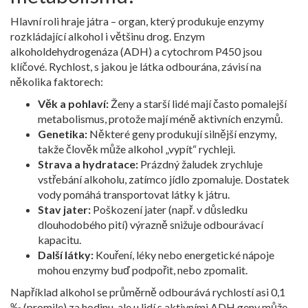
Hlavní roli hraje játra – organ, který produkuje enzymy
rozkládající alkohol i většinu drog. Enzym
alkoholdehydrogenáza (ADH) a cytochrom P450 jsou
klíčové. Rychlost, s jakou je látka odbourána, závisí na
několika faktorech:
Věk a pohlaví:
Ženy a starší lidé mají často pomalejší
metabolismus, protože mají méně aktivních enzymů.
Genetika:
Některé geny produkují silnější enzymy,
takže člověk může alkohol „vypít“ rychleji.
Strava a hydratace:
Prázdný žaludek zrychluje
vstřebání alkoholu, zatímco jídlo zpomaluje. Dostatek
vody pomáhá transportovat látky k játru.
Stav jater:
Poškození jater (např. v důsledku
dlouhodobého pití) výrazně snižuje odbourávací
kapacitu.
Další látky:
Kouření, léky nebo energetické nápoje
mohou enzymy buď podpořit, nebo zpomalit.
Například alkohol se průměrně odbourává rychlostí asi 0,1
‰ (promile) za hodinu, ale u lidí s aktivními ADH geny může