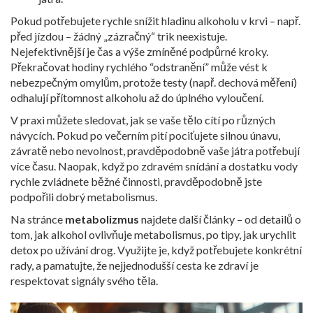
Pokud potřebujete rychle snížit hladinu alkoholu v krvi – např.
před jízdou – žádný „zázračný“ trik neexistuje.
Nejefektivnější je čas a výše zmíněné podpůrné kroky.
Překračovat hodiny rychlého “odstranění” může vést k
nebezpečným omylům, protože testy (např. dechová měření)
odhalují přítomnost alkoholu až do úplného vyloučení.
V praxi můžete sledovat, jak se vaše tělo cítí po různých
návycích. Pokud po večerním pití pociťujete silnou únavu,
závratě nebo nevolnost, pravděpodobně vaše játra potřebují
více času. Naopak, když po zdravém snídání a dostatku vody
rychle zvládnete běžné činnosti, pravděpodobně jste
podpořili dobrý metabolismus.
Na stránce
metabolizmus
najdete další články – od detailů o
tom, jak alkohol ovlivňuje metabolismus, po tipy, jak urychlit
detox po užívání drog. Využijte je, když potřebujete konkrétní
rady, a pamatujte, že nejjednodušší cesta ke zdraví je
respektovat signály svého těla.