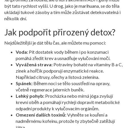
být tato rychlost vyšší. U drog, jako je marihuana, se do těla
ukládají tukové zásoby a tím může zůstávat detekovatelná i
několik dní.
Jak podpořit přirozený detox?
Nejdůležitější je dát tělu čas, ale můžete mu pomoci:
Voda:
Pít dostatek vody během i po konzumaci
pomáhá zředit krev a usnadňuje vylučování močí.
Vyvážená strava:
Potraviny bohaté na vitamíny B a C,
zinek a hořčík podporují enzymatické reakce.
Například citrusy, ořechy a listová zelenina.
Spánek:
Během noci se tělo soustředí na opravy,
včetně regenerace jaterních buněk.
Lehký pohyb:
Procházka nebo mírná jóga zvyšují
krevní oběh a pomáhají rychleji dopravit metabolické
odpadní produkty k vylučovacím orgánům.
Omezení dalších toxinů:
Vyhněte se kouření a
nadměrnému kofeinu, protože ty zbytečně zatěžují
játra.