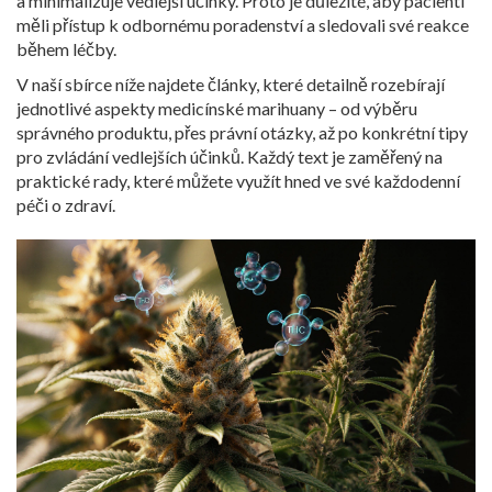
a minimalizuje vedlejší účinky. Proto je důležité, aby pacienti
měli přístup k odbornému poradenství a sledovali své reakce
během léčby.
V naší sbírce níže najdete články, které detailně rozebírají
jednotlivé aspekty medicínské marihuany – od výběru
správného produktu, přes právní otázky, až po konkrétní tipy
pro zvládání vedlejších účinků. Každý text je zaměřený na
praktické rady, které můžete využít hned ve své každodenní
péči o zdraví.