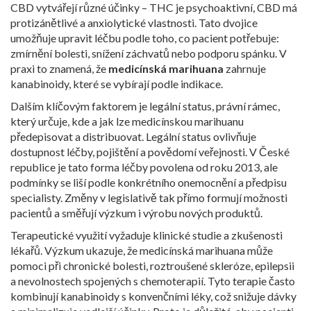
CBD vytvářejí různé účinky – THC je psychoaktivní, CBD má
protizánětlivé a anxiolytické vlastnosti. Tato dvojice
umožňuje upravit léčbu podle toho, co pacient potřebuje:
zmírnění bolesti, snížení záchvatů nebo podporu spánku. V
praxi to znamená, že
medicínská marihuana
zahrnuje
kanabinoidy, které se vybírají podle indikace.
Dalším klíčovým faktorem je
legální status
,
právní rámec,
který určuje, kde a jak lze medicínskou marihuanu
předepisovat a distribuovat
. Legální status ovlivňuje
dostupnost léčby, pojištění a povědomí veřejnosti. V České
republice je tato forma léčby povolena od roku 2013, ale
podmínky se liší podle konkrétního onemocnění a předpisu
specialisty. Změny v legislativě tak přímo formují možnosti
pacientů a směřují výzkum i výrobu nových produktů.
Terapeutické využití vyžaduje klinické studie a zkušenosti
lékařů. Výzkum ukazuje, že medicínská marihuana může
pomoci při chronické bolesti, roztroušené skleróze, epilepsii
a nevolnostech spojených s chemoterapií. Tyto terapie často
kombinují kanabinoidy s konvenčními léky, což snižuje dávky