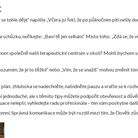
t
se tohle děje“ napište „Včera jsi řekl, že po půlnočním pití nešl
chůzku, neříkejte: „Baví tě jen selhání.“ Místo toho: „Zdá se, že v
om společně našli terapeutické centrum v okolí? Mohli bychom se
umím, že je to těžké“ nebo „Vím, že se snažíš“ mohou změnit tón r
 plán: zhluboka se nadechněte, nabídněte pauzu a vraťte se k rozh
í jednoduché, ale s těmito tipy můžete podpořit otevřenost a důvěr
ce nelepší, vyhledejte radu profesionála – ten vám poskytne další
omní. Správná komunikace může být rozdíl mezi tím, že člověk zůsta