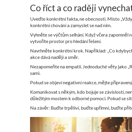
Co říct a co raději vynecha
Uveďte konkrétní fakta, ne obecnosti. Místo „Vždy 
konkrétní chování a zamyslet se nad ním.
Vyhněte se výčtům selhání. Když včera zapomněl na s
vytvoříte prostor pro hledání řešení.
Navrhněte konkrétní krok. Například: „Co kdybych
akce dává naději a směr.
Nezapomeňte na empatii. Jednoduché věty jako „Roz
sami.
Pokud se objeví negativní reakce, mějte připravený
Komunikovat s někým, kdo bojuje se závislostí, nen
důležitým mostem k odborné pomoci. Pokud se situa
Na závěr: Buďte trpěliví, buďte upřímní, buďte přít