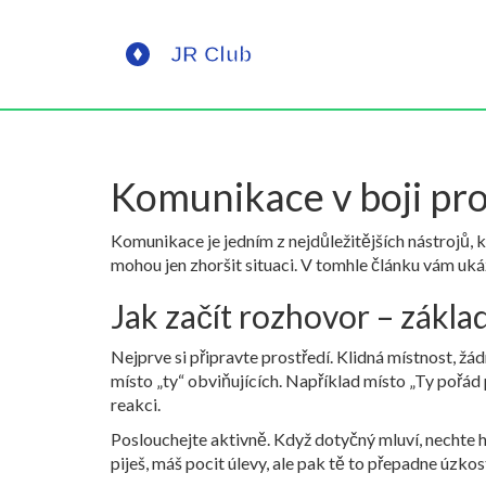
Komunikace v boji prot
Komunikace je jedním z nejdůležitějších nástrojů
mohou jen zhoršit situaci. V tomhle článku vám ukáž
Jak začít rozhovor – základ
Nejprve si připravte prostředí. Klidná místnost, žád
místo „ty“ obviňujících. Například místo „Ty pořád 
reakci.
Poslouchejte aktivně. Když dotyčný mluví, nechte ho
piješ, máš pocit úlevy, ale pak tě to přepadne úzkost