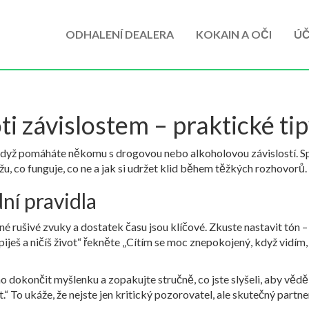
ODHALENÍ DEALERA
KOKAIN A OČI
ÚČ
i závislostem – praktické tip
, když pomáháte někomu s drogovou nebo alkoholovou závislostí. S
u, co funguje, co ne a jak si udržet klid během těžkých rozhovorů.
ní pravidla
né rušivé zvuky a dostatek času jsou klíčové. Zkuste nastavit tón –
piješ a ničíš život“ řekněte „Cítím se moc znepokojený, když vidím, 
 dokončit myšlenku a zopakujte stručně, co jste slyšeli, aby věděl,
.“ To ukáže, že nejste jen kritický pozorovatel, ale skutečný partne