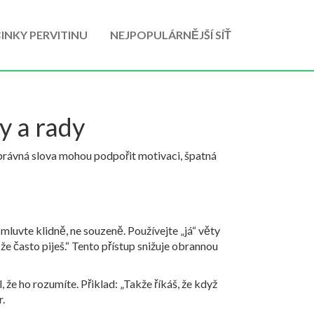
INKY PERVITINU
NEJPOPULÁRNĚJŠÍ SÍŤ
y a rady
právná slova mohou podpořit motivaci, špatná
 mluvte klidně, ne souzeně. Používejte „já“ věty
že často piješ.“ Tento přístup snižuje obrannou
 že ho rozumíte. Přiklad: „Takže říkáš, že když
r.