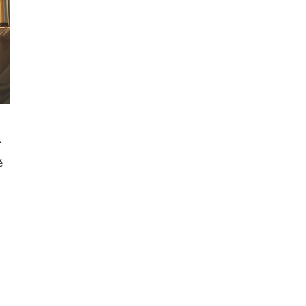
é
e
b.