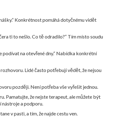
y donášky.“ Konkrétnost pomáhá dotyčnému vidět
čera ti to nešlo. Co tě odradilo?“ Tím místo soudu
 podívat na otevřené dny.“ Nabídka konkrétní
ozhovoru. Lidé často potřebují vědět, že nejsou
ovoru později. Není potřeba vše vyřešit jednou.
u. Pamatujte, že nejste terapeut, ale můžete být
 nástroje a podporu.
ne v pasti, a tím, že najde cestu ven.