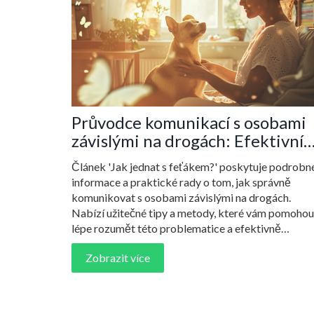
Průvodce komunikací s osobami
závislými na drogách: Efektivní
metody a porozumění
Článek 'Jak jednat s feťákem?' poskytuje podrobn
informace a praktické rady o tom, jak správně
komunikovat s osobami závislými na drogách.
Nabízí užitečné tipy a metody, které vám pomohou
lépe rozumět této problematice a efektivně
pomáhat těm, kdo se nachází v závislosti. Čtenář s
Zobrazit více
dozví, jak přistupovat k citlivým tématům a jak
podporovat pozitivní změnu v životě závislých oso