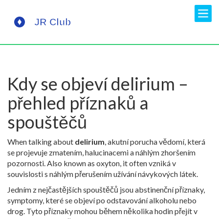
Kdy se objeví delirium –
přehled příznaků a
spouštěčů
When talking about
delirium
,
akutní porucha vědomí, která
se projevuje zmatením, halucinacemi a náhlým zhoršením
pozornosti
. Also known as
oxyton
, it often vzniká v
souvislosti s náhlým přerušením užívání návykových látek.
Jedním z nejčastějších spouštěčů jsou
abstinenční příznaky
,
symptomy, které se objeví po odstavování alkoholu nebo
drog
. Tyto příznaky mohou během několika hodin přejít v