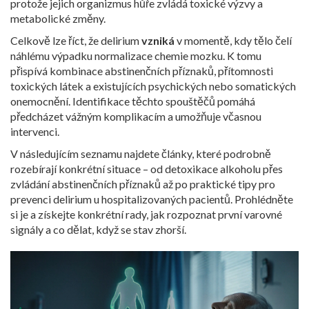
protože jejich organizmus hůře zvládá toxické výzvy a
metabolické změny.
Celkově lze říct, že delirium
vzniká
v momentě, kdy tělo čelí
náhlému výpadku normalizace chemie mozku. K tomu
přispívá kombinace abstinenčních příznaků, přítomnosti
toxických látek a existujících psychických nebo somatických
onemocnění. Identifikace těchto spouštěčů pomáhá
předcházet vážným komplikacím a umožňuje včasnou
intervenci.
V následujícím seznamu najdete články, které podrobně
rozebírají konkrétní situace – od detoxikace alkoholu přes
zvládání abstinenčních příznaků až po praktické tipy pro
prevenci delirium u hospitalizovaných pacientů. Prohlédněte
si je a získejte konkrétní rady, jak rozpoznat první varovné
signály a co dělat, když se stav zhorší.