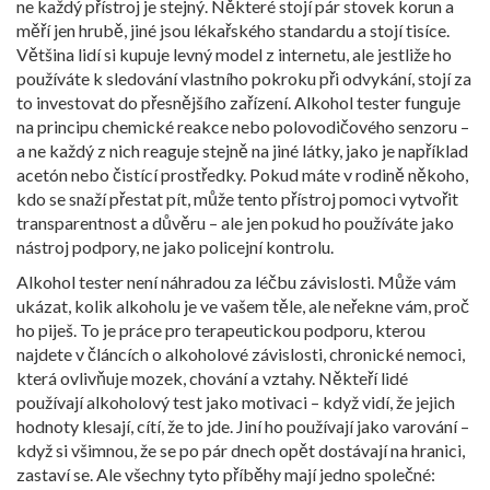
ne každý přístroj je stejný. Některé stojí pár stovek korun a
měří jen hrubě, jiné jsou lékařského standardu a stojí tisíce.
Většina lidí si kupuje levný model z internetu, ale jestliže ho
používáte k sledování vlastního pokroku při odvykání, stojí za
to investovat do přesnějšího zařízení. Alkohol tester funguje
na principu chemické reakce nebo polovodičového senzoru –
a ne každý z nich reaguje stejně na jiné látky, jako je například
acetón nebo čistící prostředky. Pokud máte v rodině někoho,
kdo se snaží přestat pít, může tento přístroj pomoci vytvořit
transparentnost a důvěru – ale jen pokud ho používáte jako
nástroj podpory, ne jako policejní kontrolu.
Alkohol tester není náhradou za léčbu závislosti. Může vám
ukázat, kolik alkoholu je ve vašem těle, ale neřekne vám, proč
ho piješ. To je práce pro terapeutickou podporu, kterou
najdete v článcích o
alkoholové závislosti
,
chronické nemoci,
která ovlivňuje mozek, chování a vztahy
. Někteří lidé
používají alkoholový test jako motivaci – když vidí, že jejich
hodnoty klesají, cítí, že to jde. Jiní ho používají jako varování –
když si všimnou, že se po pár dnech opět dostávají na hranici,
zastaví se. Ale všechny tyto příběhy mají jedno společné: