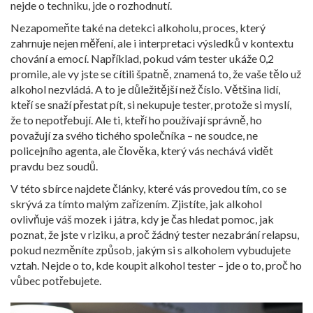
nejde o techniku, jde o rozhodnutí.
Nezapomeňte také na
detekci alkoholu
,
proces, který
zahrnuje nejen měření, ale i interpretaci výsledků v kontextu
chování a emocí
. Například, pokud vám tester ukáže 0,2
promile, ale vy jste se cítili špatně, znamená to, že vaše tělo už
alkohol nezvládá. A to je důležitější než číslo. Většina lidí,
kteří se snaží přestat pít, si nekupuje tester, protože si myslí,
že to nepotřebují. Ale ti, kteří ho používají správně, ho
považují za svého tichého společníka – ne soudce, ne
policejního agenta, ale člověka, který vás nechává vidět
pravdu bez soudů.
V této sbírce najdete články, které vás provedou tím, co se
skrývá za tímto malým zařízením. Zjistíte, jak alkohol
ovlivňuje váš mozek i játra, kdy je čas hledat pomoc, jak
poznat, že jste v riziku, a proč žádný tester nezabrání relapsu,
pokud nezměníte způsob, jakým si s alkoholem vybudujete
vztah. Nejde o to, kde koupit alkohol tester – jde o to, proč ho
vůbec potřebujete.