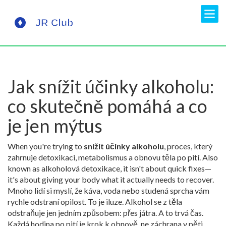
Jak snížit účinky alkoholu:
co skutečně pomáhá a co
je jen mýtus
When you're trying to
snížit účinky alkoholu
,
proces, který
zahrnuje detoxikaci, metabolismus a obnovu těla po pití
. Also
known as
alkoholová detoxikace
, it isn't about quick fixes—
it's about giving your body what it actually needs to recover.
Mnoho lidí si myslí, že káva, voda nebo studená sprcha vám
rychle odstraní opilost. To je iluze. Alkohol se z těla
odstraňuje jen jedním způsobem: přes játra. A to trvá čas.
Každá hodina po pití je krok k obnově, ne záchrana v pěti