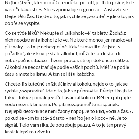
Nejhorší věc, kterou můžete udělat po pití, je jít do práce, kde
vás očekává stres. Stres zpomaluje regeneraci. Zastavte se.
Dejte tělu čas. Nejde o to, jak rychle se „vyspíte“ – jde o to, jak
dobře se vyspíte.
Co se týče léků? Nekupte si „alkoholové“ tablety. Žádná z
nich neodstraní alkohol z krve. Některé mohou jen maskovat
příznaky – a to je nebezpečné. Když si myslíte, že jste „v
pořádku“, ale v krvi je stále alkohol, můžete se dostat do
nebezpečné situace – řízení, práce s stroji, dokonce i chůze.
Alkohol se neodstraňuje podle vašich pocitů. Měří se podle
času a metabolismu. A ten se liší u každého.
Chcete-li skutečně snížit účinky alkoholu, nejde o to, jak se
rychle „vyspravíte“. Jde o to, jak se připravíte. Před pitím jízte
tuky – tuky zpomalují vstřebávání alkoholu. Během pití pijte
vodu mezi sklenicemi. Po pití nezapomeňte na spánek.
Nejlepší detoxikace není žádný nápoj. Je to klid, voda a čas. A
pokud se vám to stává často – není to jen o kocovině. Je to
signál. Tělo vám říká, že potřebuje pauzu. A to je ten pravý
krok k lepšímu životu.