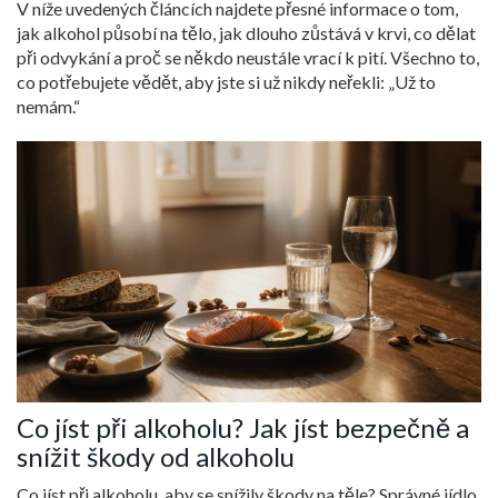
V níže uvedených článcích najdete přesné informace o tom,
jak alkohol působí na tělo, jak dlouho zůstává v krvi, co dělat
při odvykání a proč se někdo neustále vrací k pití. Všechno to,
co potřebujete vědět, aby jste si už nikdy neřekli: „Už to
nemám.“
Co jíst při alkoholu? Jak jíst bezpečně a
snížit škody od alkoholu
Co jíst při alkoholu, aby se snížily škody na těle? Správné jídlo