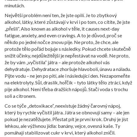
minutách.
Největší problém není ten, že jste opilí. Je to
zbytkový
alkohol
,
látky, které zůstávají v krvi i po tom, co cítíte, že jste
„přešli“
. Also known as
alkohol v těle
, it causes next-day
fatigue, anxiety, and even cravings. A to je důvod, proč se
někdo po jedné nočce znovu pije. Ne proto, že chce, ale
protože tělo pořád bojuje s následky.
Pokud chcete skutečně
snížit účinky, nejdůležitější je nepřestávat na vodě. Ne proto,
že by vám „vyčistila“ játra – ale protože alkohol vás
dehydratuje. Dehydratace zhoršuje hlavobolí, únavu a náladu.
Pijte vodu – ne jen po pití, ale i následující den. Nezapomeňte
na elektrolyty. Sůl, draslík, hořčík – tyto látky tělo ztrácí, když
pije alkohol. Není třeba dražších nápojů. Stačí voda s trochu
soli a citronem.
Co se týče „detoxikace“, neexistuje žádný čarovný nápoj,
který by rychle vyčistil játra. Játra se obnovují samy – ale jen
pokud je nezatěžujete. Přestat pít je první krok. Druhý je jíst
lehkou, ale výživnou jídla: banány, vejce, ovesná kaše. Ty
pomáhají stabilizovat cukr v krvi, který alkohol zničil.