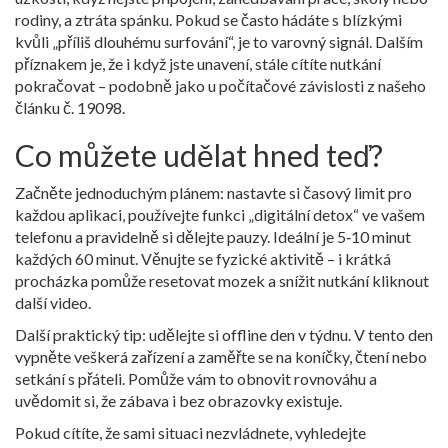
rodiny, a ztráta spánku. Pokud se často hádáte s blízkými
kvůli „příliš dlouhému surfování“, je to varovný signál. Dalším
příznakem je, že i když jste unavení, stále cítíte nutkání
pokračovat – podobně jako u počítačové závislosti z našeho
článku č. 19098.
Co můžete udělat hned teď?
Začněte jednoduchým plánem: nastavte si časový limit pro
každou aplikaci, používejte funkci „digitální detox“ ve vašem
telefonu a pravidelně si dělejte pauzy. Ideální je 5‑10 minut
každých 60 minut. Věnujte se fyzické aktivitě – i krátká
procházka pomůže resetovat mozek a snížit nutkání kliknout
další video.
Další praktický tip: udělejte si offline den v týdnu. V tento den
vypněte veškerá zařízení a zaměřte se na koníčky, čtení nebo
setkání s přáteli. Pomůže vám to obnovit rovnováhu a
uvědomit si, že zábava i bez obrazovky existuje.
Pokud cítíte, že sami situaci nezvládnete, vyhledejte