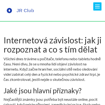
Internetová závislost: jak ji
rozpoznat a co s tím dělat
Všichni dnes trávíme u počítače, telefonu nebo tabletu hodně
času. Není divu, že se u mnoha lidí objeví závislost na
internetu. Když začne hraní her, sociální sítě nebo sledování
videí zabírat celý den a fyzické nebo psychické zdraví trpí, je
čas zkontrolovat, jestli nejde o skutečnou závislost.
Jaké jsou hlavní příznaky?
Nejčastější známky jsou: potřeba být neustále online, pocit
úzkosti, když nejste připojeni, zanedbávání práce, školy nebo