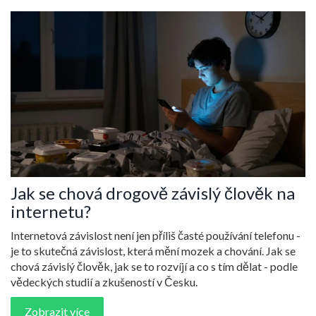
Jak se chová drogově závislý člověk na
internetu?
Internetová závislost není jen příliš časté používání telefonu -
je to skutečná závislost, která mění mozek a chování. Jak se
chová závislý člověk, jak se to rozvíjí a co s tím dělat - podle
vědeckých studií a zkušeností v Česku.
Zobrazit více