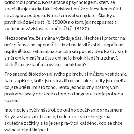
odbornou pomoc. Konzultace s psychologem, který se
specializuje na digitální závislosti, může přinést konkrétní
strategie a podporu. Na našem webu najdete i články o
psychické závislosti (č. 15880) a o tom, jak rozpoznat a
zvládnout závislost na počítači (č. 18180).
Nezapomeňte, že změna vyžaduje čas. Nechte si prostor na
neúspěchy a nezapomeňte slavit malé vítězství – například
úspěšně dodržet limit na sociální síti po celý den. Každý krok
směrem k menšímu času online je krok k lepšímu zdraví,
klidnějším vztahům a vyšší produktivitě.
Pro snadnější sledování svého pokroku si můžete vést deník,
kam zapíšete, kolik jste strávili online, jaké pocity jste měli a
co jste udělali místo toho. Tento jednoduchý nástroj vám
poskytne jasný obrázek o tom, co funguje a kde je potřeba
zásahu.
Internet je skvělý nástroj, pokud ho používáme s rozumem.
Když si stanovíte hranice, budete mít více energie na
skutečné zážitky, a to je ten pravý cíl každého, kdo se chce
vyhnout digitální pasti.