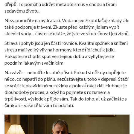
dřepů. To pomáhá udržet metabolismus v chodu a brání
sedavému životu.
Nezapomeňte na hydrataci. Voda nejen že potlačuje hlady, ale
také podporuje trávení. Zkuste před každým jídlem vypít
sklenici vody – často se ukáže, že jste ve skutečnosti jen žízně.
Strava i pohyb jsou jen částí rovnice. Kvalitní spánek a snížení
stresu mají velký vliv na hormony, které řídí chuť k jídlu.
Pokuste se chodit spát ve stejnou dobu a vyhýbejte se
pozdním lákavým svačinkám.
Na závěr – nebuďte k sobě přísní. Pokud si někdy dopřejete
něco, co nepatří do plánu, nezůstávejte u toho v depresi. Stačí
se vrátit k pravidelnému režimu a pokračovat dál. Hubnutí je
dlouhodobý proces, a když ho pojmete s rozumem a
trpělivostí, výsledek přijde sám. Tak do toho, ať už začínáte s
čímkoli – vaše tělo vám to odplatí.