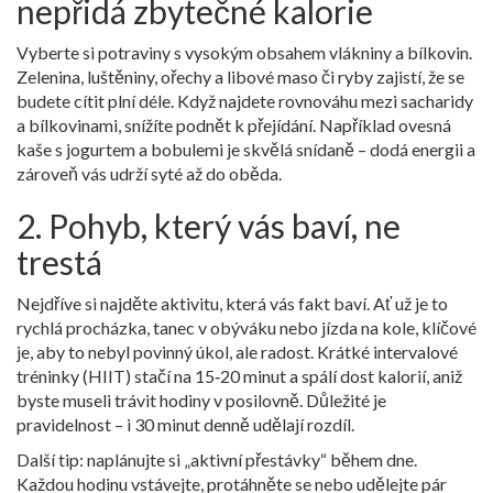
nepřidá zbytečné kalorie
Vyberte si potraviny s vysokým obsahem vlákniny a bílkovin.
Zelenina, luštěniny, ořechy a libové maso či ryby zajistí, že se
budete cítit plní déle. Když najdete rovnováhu mezi sacharidy
a bílkovinami, snížíte podnět k přejídání. Například ovesná
kaše s jogurtem a bobulemi je skvělá snídaně – dodá energii a
zároveň vás udrží syté až do oběda.
2. Pohyb, který vás baví, ne
trestá
Nejdříve si najděte aktivitu, která vás fakt baví. Ať už je to
rychlá procházka, tanec v obýváku nebo jízda na kole, klíčové
je, aby to nebyl povinný úkol, ale radost. Krátké intervalové
tréninky (HIIT) stačí na 15‑20 minut a spálí dost kalorií, aniž
byste museli trávit hodiny v posilovně. Důležité je
pravidelnost – i 30 minut denně udělají rozdíl.
Další tip: naplánujte si „aktivní přestávky“ během dne.
Každou hodinu vstávejte, protáhněte se nebo udělejte pár