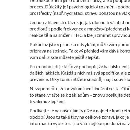
Detoxikace není jen o odříznutí látky, ale o podpoř
proces. Důležitý je i psychologický rozměr – podpor
prostředky (např. hydrataci, stravu bohatou na vlá
Jednou z hlavních otázek je, jak dlouho trvá absti
prodloužit podle frekvence a množství předchozí k
reakce těla na snížení THC a lze ji zmírnit správn
Pokud už jste v procesu odvykání, může vám pomoci
příprava na spánek. Takový přehled vám dává kontro
vám daří a kde můžete ještě zlepšit.
Pro mnoho lidí je klíčové pochopit, že hashish není 
dalších látkách. Každá z nich má svá specifika, a
prevence. Díky tomu můžete snadněji najít souvislo
Nezapomeňte, že odvykání není lineární cesta. Obča
to stane, vraťte se k základům – znovu posilujte d
trvalému zlepšení.
Podívejte se na naše články níže a najdete konkrétn
období. Jsou tu také tipy na celkové zdraví, jako j
informací a vyberte si, co vám nejlépe poslouží na v