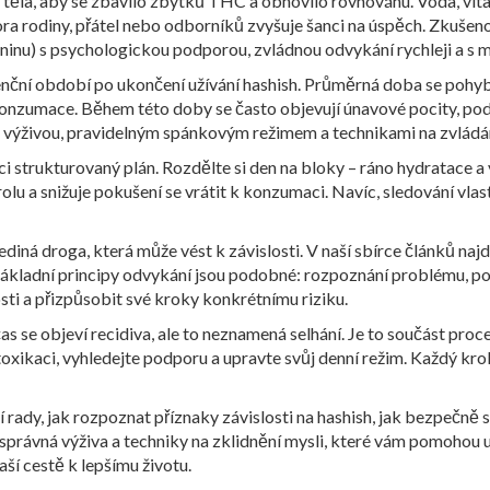
e těla, aby se zbavilo zbytků THC a obnovilo rovnováhu. Voda, vita
a rodiny, přátel nebo odborníků zvyšuje šanci na úspěch. Zkušenost
kninu) s psychologickou podporou, zvládnou odvykání rychleji a s 
nenční období po ukončení užívání hashish. Průměrná doba se pohyb
onzumace. Během této doby se často objevují únavové pocity, pod
ou výživou, pravidelným spánkovým režimem a technikami na zvládán
 strukturovaný plán. Rozdělte si den na bloky – ráno hydratace a 
lu a snižuje pokušení se vrátit k konzumaci. Navíc, sledování vla
jediná droga, která může vést k závislosti. V naší sbírce článků najd
le základní principy odvykání jsou podobné: rozpoznání problému,
sti a přizpůsobit své kroky konkrétnímu riziku.
s se objeví recidiva, ale to neznamená selhání. Je to součást proc
etoxikaci, vyhledejte podporu a upravte svůj denní režim. Každý kr
í rady, jak rozpoznat příznaky závislosti na hashish, jak bezpečně 
e správná výživa a techniky na zklidnění mysli, které vám pomohou 
aší cestě k lepšímu životu.