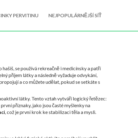
INKY PERVITINU
NEJPOPULÁRNĚJŠÍ SÍŤ
ko
hašiš
, se používá rekreačně i medicínsky a patří
elný příjem látky
a následně vyžaduje
odvykání
,
 propojují a co můžete udělat, pokud se setkáte s
aktivní látky. Tento vztah vytváří logický řetězec:
 první příznaky, jako jsou časté myšlenky na
aci
, což je první krok ke stabilizaci těla a mysli.