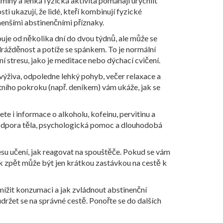
míny a lehká fyzická aktivita pomáhají urychlit
i ukazují, že lidé, kteří kombinují fyzické
menšími abstinenčními příznaky.
uje od několika dní do dvou týdnů, ale může se
rážděnost a potíže se spánkem. To je normální
í stresu, jako je meditace nebo dýchací cvičení.
výživa, odpoledne lehký pohyb, večer relaxace a
stního pokroku (např. deníkem) vám ukáže, jak se
ete i informace o alkoholu, kofeinu, pervitinu a
 podpora těla, psychologická pomoc a dlouhodobá
esu učení, jak reagovat na spouštěče. Pokud se vám
ok zpět může být jen krátkou zastávkou na cestě k
snížit konzumaci a jak zvládnout abstinenční
udržet se na správné cestě. Ponořte se do dalších