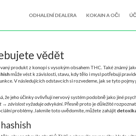
ODHALENÍ DEALERA
KOKAIN A OČI
ÚČ
řebujete vědět
vaný produkt z konopí s vysokým obsahem THC
. Také známý ja
hish
může vést k
závislosti
,
stavu, kdy tělo i mysl potřebují pravid
funkce
. V následujících odstavcích si rozvedeme, jak se tyto pojmy
á, že jeho účinky ovlivňují nervový systém podobně jako jiné psycho
t → závislost vyžaduje odvykání
. Přesně proto je důležité rozpoznat
ciální problémy. Jakmile toto uvědomíte, můžete zahájit
detoxik
 hashish