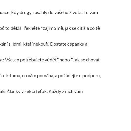
situace, kdy drogy zasáhly do vašeho života. To vám
č to děláš" řekněte "zajímá mě, jak se cítíš a co tě
ání s lidmi, kteří nekouří. Dostatek spánku a
t: Vše, co potřebujete vědět" nebo "Jak se chovat
aťte k tomu, co vám pomáhá, a požádejte o podporu,
alší články v sekci feťák. Každý z nich vám