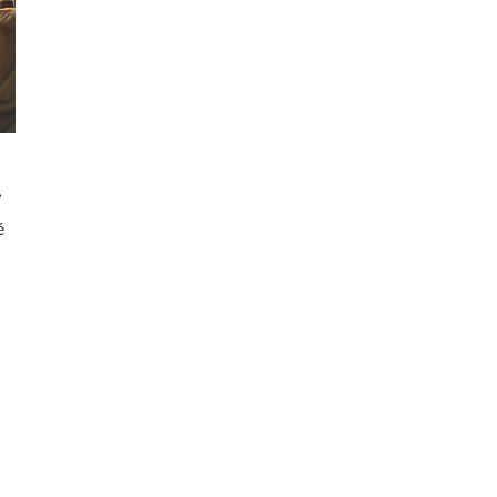
é
e
b.