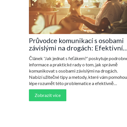
Průvodce komunikací s osobami
závislými na drogách: Efektivní
metody a porozumění
Článek 'Jak jednat s feťákem?' poskytuje podrobn
informace a praktické rady o tom, jak správně
komunikovat s osobami závislými na drogách.
Nabízí užitečné tipy a metody, které vám pomohou
lépe rozumět této problematice a efektivně
pomáhat těm, kdo se nachází v závislosti. Čtenář s
Zobrazit více
dozví, jak přistupovat k citlivým tématům a jak
podporovat pozitivní změnu v životě závislých oso