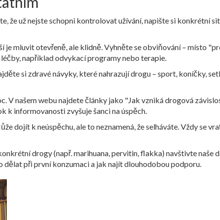
tatním
te, že už nejste schopni kontrolovat užívání, napište si konkrétní 
í je mluvit otevřeně, ale klidně. Vyhněte se obviňování – místo "pro
léčby, například odvykací programy nebo terapie.
ěte si zdravé návyky, které nahrazují drogu – sport, koníčky, setk
oc. V našem webu najdete články jako "Jak vzniká drogová závislos
ok k informovanosti zvyšuje šanci na úspěch.
ůže dojít k neúspěchu, ale to neznamená, že selháváte. Vždy se vr
onkrétní drogy (např. marihuana, pervitin, flakka) navštivte naše d
o dělat při první konzumaci a jak najít dlouhodobou podporu.