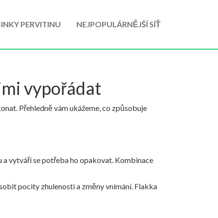
INKY PERVITINU
NEJPOPULÁRNĚJŠÍ SÍŤ
nimi vypořádat
překonat. Přehledně vám ukážeme, co způsobuje
nu a vytváří se potřeba ho opakovat. Kombinace
ůsobit pocity zhulenosti a změny vnímání. Flakka