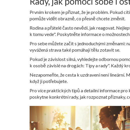
Rady, jak pomoci sobě i os
Prvním krokem je přiznat, že je problém. Pokud cítí
pomůže vidět obrazně, co přesně chcete změnit.
Rodina a přátelé často nevědí, jak reagovat. Nejlepš
k tomu vede". Poskytněte informace o možnostech 
Pro sebe můžete začít s jednoduchými změnami: najd
vyvážená strava také pomáhají tělu zotavit se.
Pokud je závislost silná, vyhledejte odbornou pom
k osobě závislé na drogách: Tipy a rady". Každý kr
Nezapomeňte, že cesta k uzdravení není lineární. M
když ji potřebujete.
Pro více praktických tipů a detailní informace pro k
poskytne konkrétní rady, jak rozpoznat příznaky, c