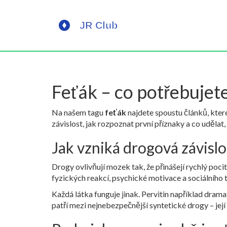
Feťák – co potřebujete
Na našem tagu
feťák
najdete spoustu článků, které
závislost, jak rozpoznat první příznaky a co uděl
Jak vzniká drogová závislo
Drogy ovlivňují mozek tak, že přinášejí rychlý poc
fyzických reakcí, psychické motivace a sociálního 
Každá látka funguje jinak. Pervitin například dram
patří mezi nejnebezpečnější syntetické drogy – jej