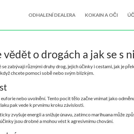
ODHALENÍ DEALERA
KOKAIN A OČI
ÚČ
 vědět o drogách a jak se s 
 se zabývají různými druhy drog, jejich účinky i cestami, jak je 
at, když chcete pomoci sobě nebo svým blízkým.
st
it euforie nebo uvolnění. Tento pocit tělo začne vnímat jako odmě
tlaku pak vede k prvnímu kroku závislosti.
aticky zvyšuje energii a snižuje únavu, zatímco marihuana může zp
í účinky jsou drobné a mohou vést k agresivnímu chování.