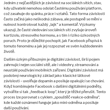
Jedním z nejčastějších je
závislost na sociálních sítích
,
stav,
kdy uživatelé nemohou odolat častému používání platform,
což zasahuje do spánku, práce i vztahů
. Tato forma závislosti
často začíná jako neškodná zábava, ale postupně se mění v
nutnost kontrolovat každý „lajk" a komentář. Výzkumy
ukazují, že časté sledování sociálních sítí zvyšuje úroveň
kortizolu, stresového hormonu, a s tím i riziko úzkostných
poruch. Proto je důležité pochopit, jak Facebook přispívá k
tomuto fenoménu a jak jej rozpoznat ve svém každodenním
životě.
Dalším úzkým příbuzným je
digitální závislost
,
širší pojem
zahrnující nejen sociální sítě, ale i videohry, streamování a
neustálé používání mobilních zařízení
. Digitální závislost má
podobný neurologický základ jako klasické látkové
závislosti – uvolňuje dopamin a posiluje opakující se chování.
Když kombinujete Facebook s dalšími digitálními podněty,
vytváříte si tak „feedback loop", který je těžké přerušit. Tento
proces lze porovnat s cyklem „spouštěč‑reakce‑odměna",
kde každé oznámení funguje jako mini‑odměna a posiluje
další používání.