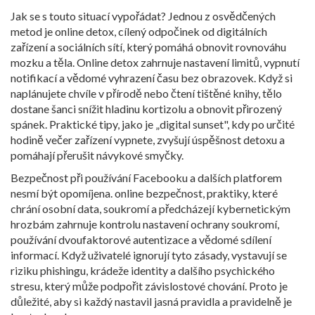
Jak se s touto situací vypořádat? Jednou z osvědčených
metod je
online detox
,
cílený odpočinek od digitálních
zařízení a sociálních sítí, který pomáhá obnovit rovnováhu
mozku a těla
. Online detox zahrnuje nastavení limitů, vypnutí
notifikací a vědomé vyhrazení času bez obrazovek. Když si
naplánujete chvíle v přírodě nebo čtení tištěné knihy, tělo
dostane šanci snížit hladinu kortizolu a obnovit přirozený
spánek. Praktické tipy, jako je „digital sunset", kdy po určité
hodině večer zařízení vypnete, zvyšují úspěšnost detoxu a
pomáhají přerušit návykové smyčky.
Bezpečnost při používání Facebooku a dalších platforem
nesmí být opomíjena.
online bezpečnost
,
praktiky, které
chrání osobní data, soukromí a předcházejí kybernetickým
hrozbám
zahrnuje kontrolu nastavení ochrany soukromí,
používání dvoufaktorové autentizace a vědomé sdílení
informací. Když uživatelé ignorují tyto zásady, vystavují se
riziku phishingu, krádeže identity a dalšího psychického
stresu, který může podpořit závislostové chování. Proto je
důležité, aby si každý nastavil jasná pravidla a pravidelně je