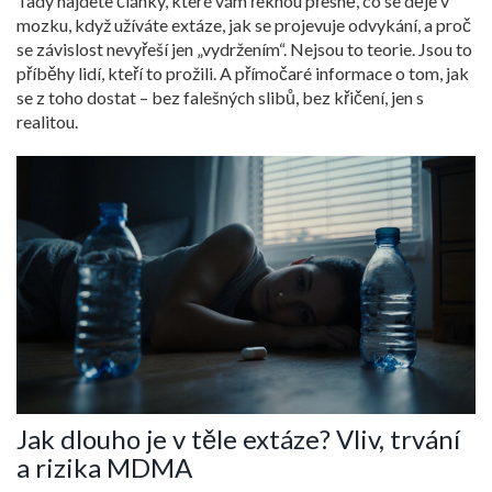
Tady najdete články, které vám řeknou přesně, co se děje v
mozku, když užíváte extáze, jak se projevuje odvykání, a proč
se závislost nevyřeší jen „vydržením“. Nejsou to teorie. Jsou to
příběhy lidí, kteří to prožili. A přímočaré informace o tom, jak
se z toho dostat – bez falešných slibů, bez křičení, jen s
realitou.
Jak dlouho je v těle extáze? Vliv, trvání
a rizika MDMA