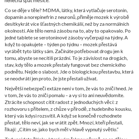
nenechá spát měsíce.
Co se děje v těle?
MDMA
,
látky, která vytlačuje serotonin,
dopamin a norepinefrin z neuronů
, přiměje mozek k výrobě
desítkykrát více šťastných chemikálií, než by za normálních
okolností. Ale tělo nemá zásobu na to, aby to opakovalo. Po
jedné tablete se serotoninové zásoby vyčerpají na týdny. A
když to opakujete – týden po týdnu – mozek přestává
vyrábět tyto látky sám. Začínáte potřebovat drogu jen k
tomu, abyste se necítili prázdní. To je
závislost na drogách
,
stav, kdy tělo a mozek přestaly fungovat bez chemického
podnětu
. Nejde o slabost. Jde o biologickou přestavbu, která
se neodvrátí jen proto, že jste přestali užívat.
Největší nebezpečí extáze není v tom, že vás to zničí hned. Je
v tom, že vás to zničí pomalu – a vy si to ani neuvědomíte.
Ztrácíte schopnost cítit radost z jednoduchých věcí: z
rozhovoru s přítelem, z chůze v přírodě, z hudebního kousku,
který vás kdysi rozsvítil. A když se konečně rozhodnete
přestat, tělo neví, jak se vrátit zpět. Mnozí, kteří přestali,
říkají: „Cítím se, jako bych měl v hlavě vypnutý světlo.“