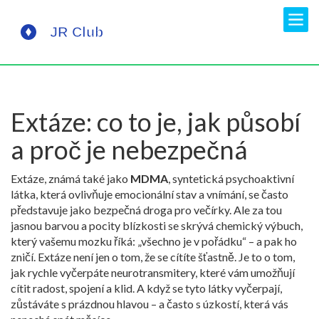
Extáze: co to je, jak působí
a proč je nebezpečná
Extáze, známá také jako
MDMA
,
syntetická psychoaktivní
látka, která ovlivňuje emocionální stav a vnímání
, se často
představuje jako bezpečná droga pro večírky. Ale za tou
jasnou barvou a pocity blízkosti se skrývá chemický výbuch,
který vašemu mozku říká: „všechno je v pořádku“ – a pak ho
zničí. Extáze není jen o tom, že se cítíte šťastně. Je to o tom,
jak rychle vyčerpáte neurotransmitery, které vám umožňují
cítit radost, spojení a klid. A když se tyto látky vyčerpají,
zůstáváte s prázdnou hlavou – a často s úzkostí, která vás