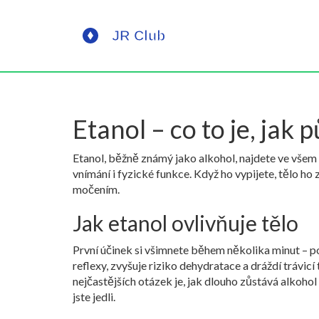
Etanol – co to je, jak 
Etanol, běžně známý jako alkohol, najdete ve všem o
vnímání i fyzické funkce. Když ho vypijete, tělo ho
močením.
Jak etanol ovlivňuje tělo
První účinek si všimnete během několika minut – po
reflexy, zvyšuje riziko dehydratace a dráždí trávic
nejčastějších otázek je, jak dlouho zůstává alkohol 
jste jedli.