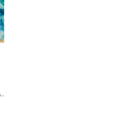
me
ou