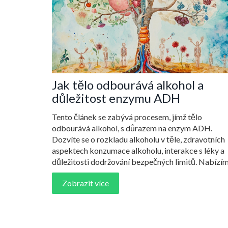
Jak tělo odbourává alkohol a
důležitost enzymu ADH
Tento článek se zabývá procesem, jímž tělo
odbourává alkohol, s důrazem na enzym ADH.
Dozvíte se o rozkladu alkoholu v těle, zdravotních
aspektech konzumace alkoholu, interakce s léky a
důležitosti dodržování bezpečných limitů. Nabízí
i tipy, jak se rychleji zbavit alkoholu z těla a jaké js
Zobrazit více
možné dlouhodobé účinky na zdraví.