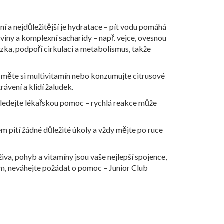
ní a nejdůležitější je hydratace – pít vodu pomáhá
oviny a komplexní sacharidy – např. vejce, ovesnou
ázka, podpoří cirkulaci a metabolismus, takže
Vezměte si multivitamín nebo konzumujte citrusové
ávení a klidí žaludek.
vyhledejte lékařskou pomoc – rychlá reakce může
em pití žádné důležité úkoly a vždy mějte po ruce
iva, pohyb a vitamíny jsou vaše nejlepší spojence,
sám, neváhejte požádat o pomoc – Junior Club