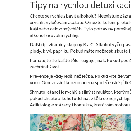
Tipy na rychlou detoxikaci
Chcete se rychle zbavit alkoholu? Neexistuje zázra
urychlit vylučování acetátu. Omezte kofein, protož
kaši nebo celozrnný chléb. Tyto potraviny pomáhají 
alkohol se uvolní rychleji.
Další tip: vitamíny skupiny B a C. Alkohol vyčerpá
plody, kiwi, papriku. Pokud máte možnost, zkuste i
Pamatujte, že každé tělo reaguje jinak. Pokud poci
zachránit život.
Prevence je vždy lepší než léčba. Pokud víte, že vá
vodu. Omezování konzumace na společenské příležit
Shrnuto: etanol je rychlý a silný stimulátor, který
pokud chcete alkohol odehnat z těla co nejrychleji.
Adiktologie má rady i kontakty, které vám mohou u