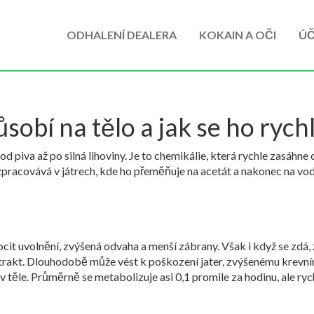
ODHALENÍ DEALERA
KOKAIN A OČI
ÚČ
působí na tělo a jak se ho rych
d piva až po silná lihoviny. Je to chemikálie, která rychle zasáhne
 zpracovává v játrech, kde ho přeměňuje na acetát a nakonec na vod
cit uvolnění, zvýšená odvaha a menší zábrany. Však i když se zdá,
í trakt. Dlouhodobě může vést k poškození jater, zvýšenému krevním
v těle. Průměrně se metabolizuje asi 0,1 promile za hodinu, ale rych