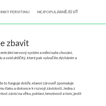
INKY PERVITINU
NEJPOPULÁRNĚJŠÍ SÍŤ
le zbavit
 centrální nervový systém a mění naše chování,
u a oxid uhličitý, které pak vyloučíte dýcháním a
 že to funguje dobře, etanol zároveň zpomaluje
u tlaku a dokonce k rozvoji závislosti. Jedna z
lost závisí na věku, pohlaví, hmotnosti a tom, jestli