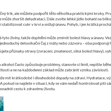
čný trik, ale můžete podpořit tělo několika praktickými kroky. Prv
e může zhoršit dehydrataci. Dále zvolte lehké jídlo bohaté na bílk
stabilizovat cukr v krvi a snižují únavu. Pohyb, i jen krátká proch
vá tyto živiny, takže doplnění může zmírnit bolest hlavy a únavu. 
 jednoduchý detoxikační čaj z máty nebo zázvoru – oba podporují tr
ťujete příznaky otravy (zvracení, zmatenost, silná bolest hlavy), 
m alkohol často způsobuje problémy, stanovte si limit, nepište běh
osti a ne na každodenní základ může zabránit vzniku závislosti.
 může mít krátkodobé i dlouhodobé dopady na zdraví. Hydratace, výž
 A pokud se najdete v situaci, kdy se vám nedaří kontrolovat pití 
snadnit cestu k zdravému životu.