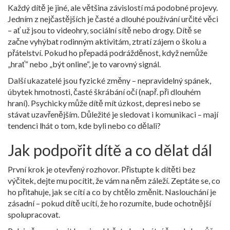
Každý dítě je jiné, ale většina závislostí má podobné projevy.
Jedním z nejčastějších je časté a dlouhé používání určité věci
– ať už jsou to videohry, sociální sítě nebo drogy. Dítě se
začne vyhýbat rodinným aktivitám, ztratí zájem o školu a
přátelství. Pokud ho přepadá podrážděnost, když nemůže
„hrať“ nebo „být online“, je to varovný signál.
Další ukazatelé jsou fyzické změny – nepravidelný spánek,
úbytek hmotnosti, časté škrábání očí (např. při dlouhém
hraní). Psychicky může dítě mít úzkost, depresi nebo se
stávat uzavřenějším. Důležité je sledovat i komunikaci – mají
tendenci lhát o tom, kde byli nebo co dělali?
Jak podpořit dítě a co dělat dál
První krok je otevřený rozhovor. Přistupte k dítěti bez
výčitek, dejte mu pocítit, že vám na něm záleží. Zeptáte se, co
ho přitahuje, jak se cítí a co by chtělo změnit. Naslouchání je
zásadní – pokud dítě ucítí, že ho rozumíte, bude ochotnější
spolupracovat.