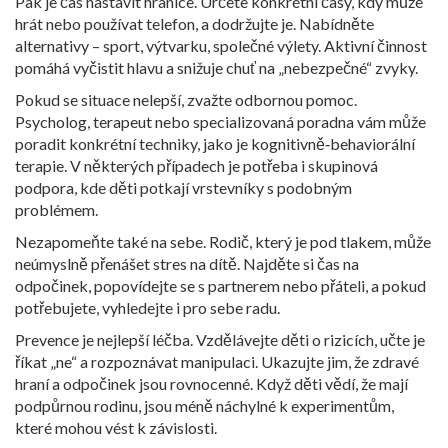
Pak je čas nastavit hranice. Určete konkrétní časy, kdy může
hrát nebo používat telefon, a dodržujte je. Nabídněte
alternativy – sport, výtvarku, společné výlety. Aktivní činnost
pomáhá vyčistit hlavu a snižuje chuť na „nebezpečné“ zvyky.
Pokud se situace nelepší, zvažte odbornou pomoc.
Psycholog, terapeut nebo specializovaná poradna vám může
poradit konkrétní techniky, jako je kognitivně‑behaviorální
terapie. V některých případech je potřeba i skupinová
podpora, kde děti potkají vrstevníky s podobným
problémem.
Nezapomeňte také na sebe. Rodič, který je pod tlakem, může
neúmyslně přenášet stres na dítě. Najděte si čas na
odpočinek, popovídejte se s partnerem nebo přáteli, a pokud
potřebujete, vyhledejte i pro sebe radu.
Prevence je nejlepší léčba. Vzdělávejte děti o rizicích, učte je
říkat „ne“ a rozpoznávat manipulaci. Ukazujte jim, že zdravé
hraní a odpočinek jsou rovnocenné. Když děti vědí, že mají
podpůrnou rodinu, jsou méně náchylné k experimentům,
které mohou vést k závislosti.