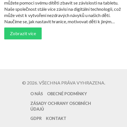
můžete pomoci svému dítěti zbavit se závislosti na tabletu.
Naše společnost stále více závisí na digitální technologii, což
může vést k vytvoření nezdravých návyků u našich dětí.
Naučíme se, jak nastavit hranice, motivovat děti k jiným
aktivitám a vytvořit zdravý digitální životní styl pro celou
Zobrazit více
rodinu.
© 2026. VŠECHNA PRÁVA VYHRAZENA.
O NÁS
OBECNÉ PODMÍNKY
ZÁSADY OCHRANY OSOBNÍCH
ÚDAJŮ
GDPR
KONTAKT